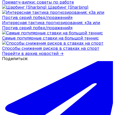
Прематч-вилки: советы по работе
Шарбинг (Sharbing)
Интересная тактика прогнозирования: «За или
Против серий побед/поражений»
Самые популярные ставки на большой теннис
Способы снижения рисков в ставках на спорт
Перейти в архив новостей →
Поделиться: