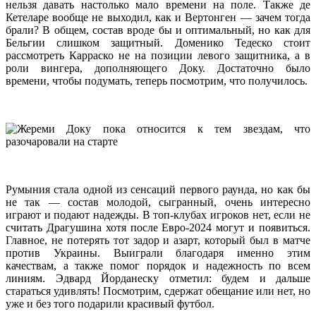
нельзя давать настолько мало времени на поле. Также де
Кетеларе вообще не выходил, как и Вертонген — зачем тогда
брали? В общем, состав вроде бы и оптимальный, но как для
Бельгии слишком защитный. Доменико Тедеско стоит
рассмотреть Карраско не на позиции левого защитника, а в
роли вингера, дополняющего Доку. Достаточно было
времени, чтобы подумать, теперь посмотрим, что получилось.
Румыния стала одной из сенсаций первого раунда, но как бы
не так — состав молодой, сыгранный, очень интересно
играют и подают надежды. В топ-клубах игроков нет, если не
считать Драгушина хотя после Евро-2024 могут и появиться.
Главное, не потерять тот задор и азарт, который был в матче
против Украины. Выиграли благодаря именно этим
качествам, а также помог порядок и надежность по всем
линиям. Эдвард Йорданеску отметил: будем и дальше
стараться удивлять! Посмотрим, сдержат обещание или нет, но
уже и без того подарили красивый футбол.