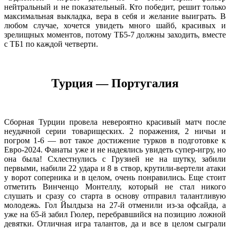
нейтральный и не показательный. Кто победит, решит только
максимальная выкладка, вера в себя и желание выиграть. В
любом случае, хочется увидеть много шайб, красивых и
зрелищных моментов, потому ТБ5-7 должны заходить, вместе
с ТБ1 по каждой четверти.
Турция — Португалия
Сборная Турции провела невероятно красивый матч после
неудачной серии товарищеских. 2 поражения, 2 ничьи и
погром 1-6 — вот такое достижение турков в подготовке к
Евро-2024. Фанаты уже и не надеялись увидеть супер-игру, но
она была! Схлестнулись с Грузией не на шутку, забили
первыми, набили 22 удара и 8 в створ, крутили-вертели атаки
у ворот соперника и в целом, очень понравились. Еще стоит
отметить Винченцо Монтеллу, который не стал никого
слушать и сразу со старта в основу отправил талантливую
молодежь. Гол Йылдыза на 27-й отменили из-за офсайда, а
уже на 65-й забил Гюлер, перебравшийся на позицию ложной
девятки. Отличная игра талантов, да и все в целом сыграли