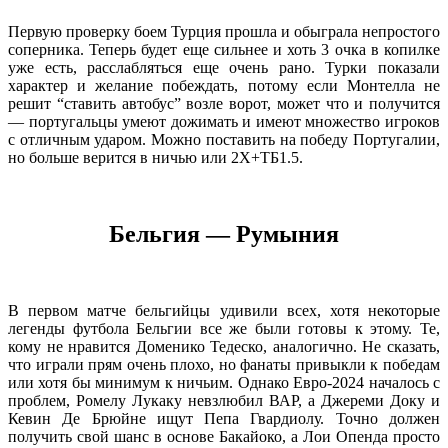
Первую проверку боем Турция прошла и обыграла непростого
соперника. Теперь будет еще сильнее и хоть 3 очка в копилке
уже есть, расслабляться еще очень рано. Турки показали
характер и желание побеждать, потому если Монтелла не
решит “ставить автобус” возле ворот, может что и получится
— португальцы умеют дожимать и имеют множество игроков
с отличным ударом. Можно поставить на победу Португалии,
но больше верится в ничью или 2Х+ТБ1.5.
Бельгия — Румыния
В первом матче бельгийцы удивили всех, хотя некоторые
легенды футбола Бельгии все же были готовы к этому. Те,
кому не нравится Доменико Тедеско, аналогично. Не сказать,
что играли прям очень плохо, но фанаты привыкли к победам
или хотя бы минимум к ничьим. Однако Евро-2024 началось с
проблем, Ромелу Лукаку невзлюбил ВАР, а Джереми Доку и
Кевин Де Брюйне ищут Пепа Гвардиолу. Точно должен
получить свой шанс в основе Бакайоко, а Лои Опенда просто