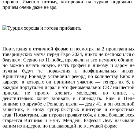
хорошо. Именно потому, котировки на турков поднялись,
причем очень даже не зря.
Португалия в отличной форме и несмотря на 2 проигранных
товарищеских матча перед Евро-2024, никто не беспокоился о
будущем. Серию из 11 побед прервали и это немного обидно,
но можно начать новую, взять трофей и никому и даром не
нужны будут те поражения в неофициальных играх.
Криштиану Роналду установил рекорд по количеству Евро в
карьере, в которых он принимал участие — теперь их 6, в
каждом португалец играл и это феноменально! CR7 на шестой
приехал не просто хлопать молодежь по спине, а
действительно хочет забивать и побеждать. Еще и Пепе
видимо по дружбе с Роналду взяли — деду 41, а он основной
защитник, в эпоху супер-быстрых вингеров и скоростных
атак. Посмотрим, как игроки проявят себя, а пока больше всех
старается Витинья и Нуну Мендеш. Рафаэля Леау называли
одним из лидеров, но нападающий не в лучшей форме.