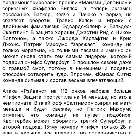
продемонстрировали: прошли «Майами Долфинс» и
серьезных «Баффало Биллс», а теперь экзамен
посложнее. Баткер, Келче и Пачеко в форме, не
сбавляет обороты Трэвис Келси и игроки с
двойными фамилиями: Эдвардс-Элейр и Вальдес-
Скантлинг. В защите хороши Джастин Рид с Ником
Болтоном, а также Джордж Карлафтис и Крис
Джонс. Патрик Махоумс “заряжает” команду не
только морально, но точными пасами и именно он
может снова стать тем самым лидером, который
подарил «Чифс» Супербоул. В прошлом сезоне даже
с травмой смог, потому в нынешнем и подавно
способен сотворить чудо. Впрочем, «Канзас Сити»
команда сильная и состав весьма впечатляющий.
Атака «Рэйвенс» на 112 очков набрала больше
«Чифс». Защита пропустила на 14 меньше, но это в
чемпионате. В плей-офф «Балтимор» сыграл на матч
меньше и будет свежее, но Патрик Махоумс
отметил, что команду не пугает подобное.
Квоттербек может оформить третий Супербоул и
второй подряд. 15-му номеру «Чифс» только 28 и
еще в карьере все впереди, но соперничество с