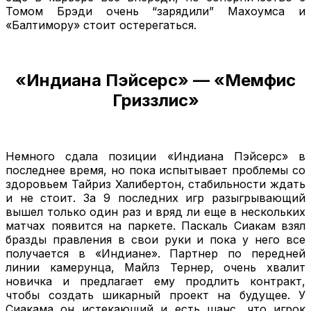
Томом Брэди очень “зарядили” Махоумса и
«Балтимору» стоит остерегаться.
«Индиана Пэйсерс» — «Мемфис
Гриззлис»
Немного сдала позиции «Индиана Пэйсерс» в
последнее время, но пока испытывает проблемы со
здоровьем Тайриз Халибертон, стабильности ждать
и не стоит. За 9 последних игр разыгрывающий
вышел только один раз и вряд ли еще в нескольких
матчах появится на паркете. Паскаль Сиакам взял
бразды правления в свои руки и пока у него все
получается в «Индиане». Партнер по передней
линии камерунца, Майлз Тернер, очень хвалит
новичка и предлагает ему продлить контракт,
чтобы создать шикарный проект на будущее. У
Сиакама он истекающий и есть шанс, что игрок