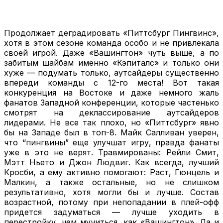
Продолжает деградировать «Питтсбург Пингвинс»,
хотя в этом сезоне команда особо и не привлекала
своей игрой. Даже «Вашингтон» чуть выше, а по
забитым шайбам именно «Кэпиталс» и только они
хуже — подумать только, аутсайдеры существенно
впереди команды с 12-го места! Вот такая
конкуренция на Востоке и даже немного жаль
фанатов Западной конференции, которые частенько
смотрят на деклассирование аутсайдеров
лидерами. Не все так плохо, но «Питтсбург» явно
бы на Западе был в топ-8. Майк Салливан уверен,
что “пингвины” еще улучшат игру, правда фанаты
уже в это не верят. Травмированы: Рейли Смит,
Мэтт Ньето и Джон Людвиг. Как всегда, лучший
Кросби, а ему активно помогают: Раст, Гюнцель и
Малкин, а также остальные, но не слишком
результативно, хотя могли бы и лучше. Состав
возрастной, потому при непопадании в плей-офф
придется задуматься — лучше уходить в
перестройку, чем мучиться, как «Вашингтон». Да и