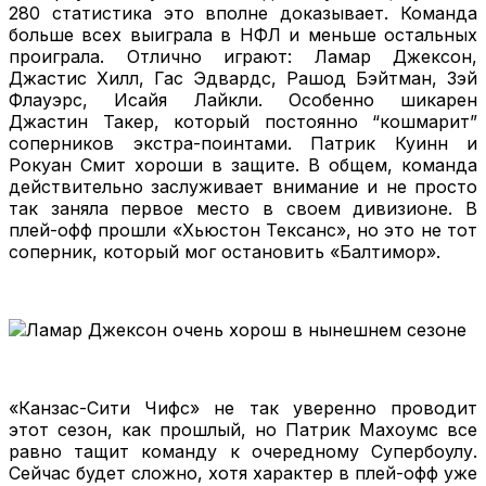
280 статистика это вполне доказывает. Команда
больше всех выиграла в НФЛ и меньше остальных
проиграла. Отлично играют: Ламар Джексон,
Джастис Хилл, Гас Эдвардс, Рашод Бэйтман, Зэй
Флауэрс, Исайя Лайкли. Особенно шикарен
Джастин Такер, который постоянно “кошмарит”
соперников экстра-поинтами. Патрик Куинн и
Рокуан Смит хороши в защите. В общем, команда
действительно заслуживает внимание и не просто
так заняла первое место в своем дивизионе. В
плей-офф прошли «Хьюстон Тексанс», но это не тот
соперник, который мог остановить «Балтимор».
«Канзас-Сити Чифс» не так уверенно проводит
этот сезон, как прошлый, но Патрик Махоумс все
равно тащит команду к очередному Супербоулу.
Сейчас будет сложно, хотя характер в плей-офф уже