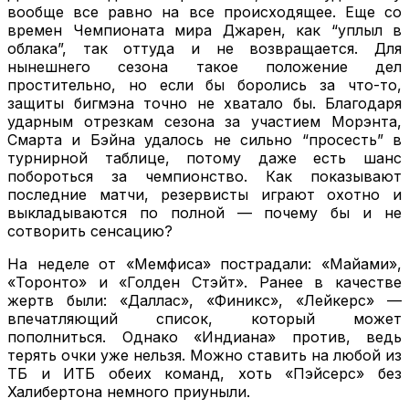
вообще все равно на все происходящее. Еще со
времен Чемпионата мира Джарен, как “уплыл в
облака”, так оттуда и не возвращается. Для
нынешнего сезона такое положение дел
простительно, но если бы боролись за что-то,
защиты бигмэна точно не хватало бы. Благодаря
ударным отрезкам сезона за участием Морэнта,
Смарта и Бэйна удалось не сильно “просесть” в
турнирной таблице, потому даже есть шанс
побороться за чемпионство. Как показывают
последние матчи, резервисты играют охотно и
выкладываются по полной — почему бы и не
сотворить сенсацию?
На неделе от «Мемфиса» пострадали: «Майами»,
«Торонто» и «Голден Стэйт». Ранее в качестве
жертв были: «Даллас», «Финикс», «Лейкерс» —
впечатляющий список, который может
пополниться. Однако «Индиана» против, ведь
терять очки уже нельзя. Можно ставить на любой из
ТБ и ИТБ обеих команд, хоть «Пэйсерс» без
Халибертона немного приуныли.