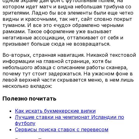
одном экране дан фон с футбольным полем, на
котором идет матч и видна небольшая трибуна со
зрителями. Ладно бы все элементы были еще четко
видны и красочными, так нет, сайт словно покрыт
туманом. И все это «чудо» обрамлено черными
рамками. Такое оформление уже вызывает
негативные ассоциации, отталкивает от себя и
призывает больше сюда не возвращаться.
Во-вторых, странная навигация. Никакой текстовой
информации на главной странице, хотя бы
небольшого абзаца с описанием работы сканера,
почему тут стоит задержаться. На ужасном фоне в
левой верхней части скрывается меню, в нем лишь
несколько вкладок:
Полезно почитать
Как искать букмекерские вилки
Лучшие ставки на чемпионат Исландии по
футболу
Сервисы поиска ставок с перевесом