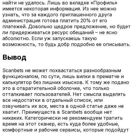
найти не удалось. Лишь во вкладке «Профиль»
имеется некоторая информация. Из нее можно
узнать, что за каждого приглашенного друга
администрация готова платить 20% от его
платежей. Довольно щедрое предложение, но будет
ли придерживаться ресурс обещаний – не ясно
абсолютно. Если уж запускаешь такую
возможность, то будь добр подробно ее описывать.
Вывод
Scanbets не может похвастаться разнообразным
функционалом, по сути, лишь вилки в прематче и
калькулятор без лишних изысков. К тому же подано
это в отвратительной оболочке, что только
отталкивает пользователей. Нет смысла выделять
все недостатки в отдельный список, или
озвучивать их все, места в одной статье даже не
хватит. Преимуществ в Scanbets вообще нет
никаких. Категорически не рекомендуем тратить
время на этот сканер, есть куда более удобные,
комфортные и рабочие сервисы, которые подойдут