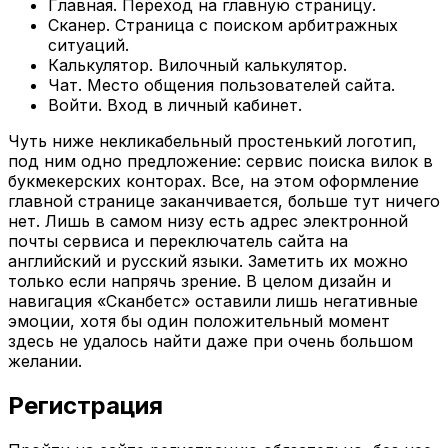
Главная. Переход на главную страницу.
Сканер. Страница с поиском арбитражных
ситуаций.
Калькулятор. Вилочный калькулятор.
Чат. Место общения пользователей сайта.
Войти. Вход в личный кабинет.
Чуть ниже некликабельный простенький логотип,
под ним одно предложение: сервис поиска вилок в
букмекерских конторах. Все, на этом оформление
главной странице заканчивается, больше тут ничего
нет. Лишь в самом низу есть адрес электронной
почты сервиса и переключатель сайта на
английский и русский языки. Заметить их можно
только если напрячь зрение. В целом дизайн и
навигация «Сканбетс» оставили лишь негативные
эмоции, хотя бы один положительный момент
здесь не удалось найти даже при очень большом
желании.
Регистрация