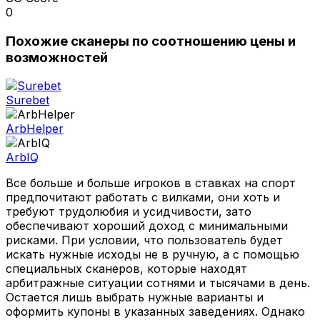
0
Похожие сканеры по соотношению цены и
возможностей
Surebet
ArbHelper
ArbIQ
Все больше и больше игроков в ставках на спорт
предпочитают работать с вилками, они хоть и
требуют трудолюбия и усидчивости, зато
обеспечивают хороший доход с минимальными
рисками. При условии, что пользователь будет
искать нужные исходы не в ручную, а с помощью
специальных сканеров, которые находят
арбитражные ситуации сотнями и тысячами в день.
Остается лишь выбрать нужные варианты и
оформить купоны в указанных заведениях. Однако