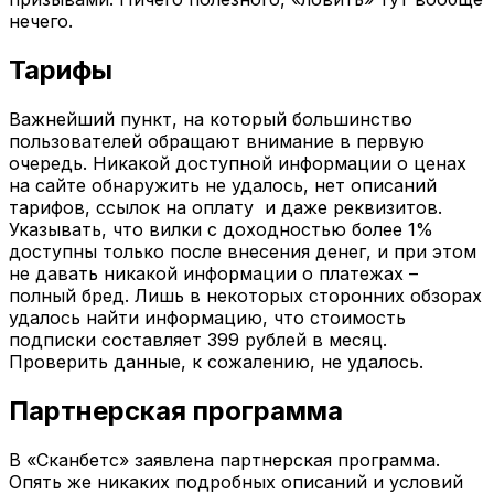
нечего.
Тарифы
Важнейший пункт, на который большинство
пользователей обращают внимание в первую
очередь. Никакой доступной информации о ценах
на сайте обнаружить не удалось, нет описаний
тарифов, ссылок на оплату и даже реквизитов.
Указывать, что вилки с доходностью более 1%
доступны только после внесения денег, и при этом
не давать никакой информации о платежах –
полный бред. Лишь в некоторых сторонних обзорах
удалось найти информацию, что стоимость
подписки составляет 399 рублей в месяц.
Проверить данные, к сожалению, не удалось.
Партнерская программа
В «Сканбетс» заявлена партнерская программа.
Опять же никаких подробных описаний и условий