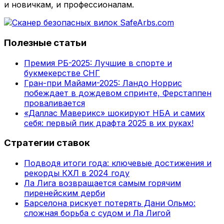
и новичкам, и профессионалам.
Полезные статьи
Премия РБ-2025: Лучшие в спорте и
букмекерстве СНГ
Гран-при Майами-2025: Ландо Норрис
побеждает в дождевом спринте, Ферстаппен
проваливается
«Даллас Маверикс» шокируют НБА и самих
себя: первый пик драфта 2025 в их руках!
Стратегии ставок
Подводя итоги года: ключевые достижения и
рекорды КХЛ в 2024 году
Ла Лига возвращается самым горячим
пиренейским дерби
Барселона рискует потерять Дани Ольмо:
сложная борьба с судом и Ла Лигой