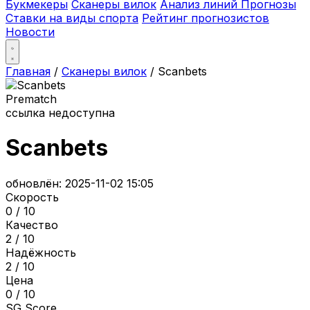
Букмекеры
Сканеры вилок
Анализ линий
Прогнозы
Ставки на виды спорта
Рейтинг прогнозистов
Новости
Главная
/
Сканеры вилок
/
Scanbets
Prematch
ссылка недоступна
Scanbets
обновлён: 2025-11-02 15:05
Скорость
0 / 10
Качество
2 / 10
Надёжность
2 / 10
Цена
0 / 10
SG Score