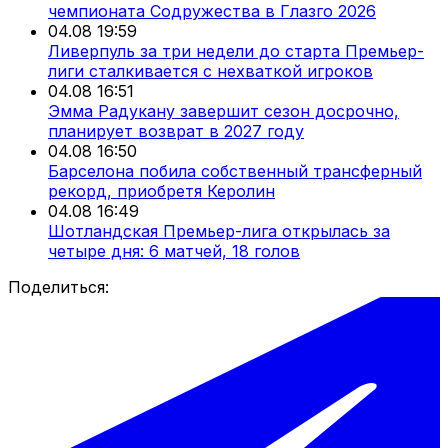
чемпионата Содружества в Глазго 2026
04.08 19:59
Ливерпуль за три недели до старта Премьер-
лиги сталкивается с нехваткой игроков
04.08 16:51
Эмма Радукану завершит сезон досрочно,
планирует возврат в 2027 году
04.08 16:50
Барселона побила собственный трансферный
рекорд, приобретя Керолин
04.08 16:49
Шотландская Премьер-лига открылась за
четыре дня: 6 матчей, 18 голов
Поделиться: