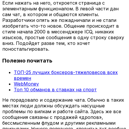
Если нажать на него, откроется страница с
элементарным функционалом. В левой части дан
сам чат, в котором и общаются клиенты.
Разработчики опять же пожадничали и не стали
изобретать что-то новое. Общение происходит в
стиле начала 2000 в мессенджере ICQ, никаких
изысков, простые сообщения в одну строку сверху
вниз. Подойдет разве тем, кто хочет
поностальгировать.
Полезно почитать
ТОП-25 лучших боксеров-тяжеловесов всех
времен
WebMoney
Топ 10 обманов в ставках на спорт
Не порадовало и содержание чата. Обычно в таких
местах люди должны обсуждать насущные
проблемы по вилкам и работе сайта. Здесь же все
сообщения связаны с продажей «дропов»,
бессмысленным флудом и другими рекламными
призывами. Ничего полезного, «ловить» тут вообще