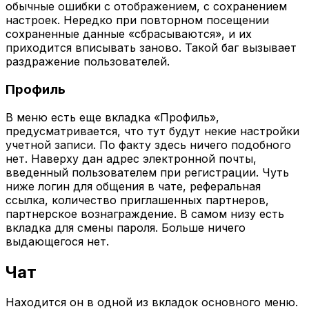
обычные ошибки с отображением, с сохранением
настроек. Нередко при повторном посещении
сохраненные данные «сбрасываются», и их
приходится вписывать заново. Такой баг вызывает
раздражение пользователей.
Профиль
В меню есть еще вкладка «Профиль»,
предусматривается, что тут будут некие настройки
учетной записи. По факту здесь ничего подобного
нет. Наверху дан адрес электронной почты,
введенный пользователем при регистрации. Чуть
ниже логин для общения в чате, реферальная
ссылка, количество приглашенных партнеров,
партнерское вознаграждение. В самом низу есть
вкладка для смены пароля. Больше ничего
выдающегося нет.
Чат
Находится он в одной из вкладок основного меню.