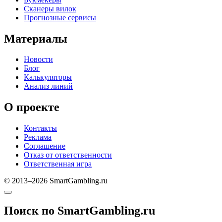
Сканеры вилок
Прогнозные сервисы
Материалы
Новости
Блог
Калькуляторы
Анализ линий
О проекте
Контакты
Реклама
Соглашение
Отказ от ответственности
Ответственная игра
© 2013–2026 SmartGambling.ru
Поиск по SmartGambling.ru