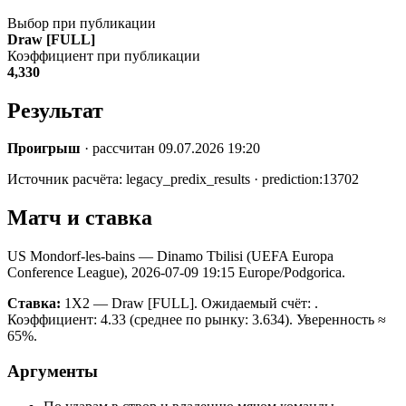
Выбор при публикации
Draw [FULL]
Коэффициент при публикации
4,330
Результат
Проигрыш
· рассчитан 09.07.2026 19:20
Источник расчёта: legacy_predix_results · prediction:13702
Матч и ставка
US Mondorf-les-bains — Dinamo Tbilisi (UEFA Europa
Conference League), 2026-07-09 19:15 Europe/Podgorica.
Ставка:
1X2 — Draw [FULL]. Ожидаемый счёт: .
Коэффициент: 4.33 (среднее по рынку: 3.634). Уверенность ≈
65%.
Аргументы