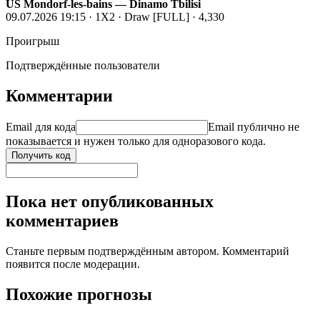
US Mondorf-les-bains — Dinamo Tbilisi
09.07.2026 19:15
· 1X2
· Draw [FULL]
· 4,330
Проигрыш
Подтверждённые пользователи
Комментарии
Email для кода
Email публично не
показывается и нужен только для одноразового кода.
Получить код
Пока нет опубликованных
комментариев
Станьте первым подтверждённым автором. Комментарий
появится после модерации.
Похожие прогнозы