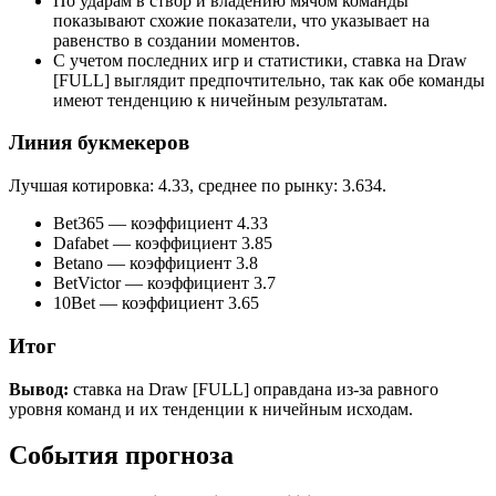
По ударам в створ и владению мячом команды
показывают схожие показатели, что указывает на
равенство в создании моментов.
С учетом последних игр и статистики, ставка на Draw
[FULL] выглядит предпочтительно, так как обе команды
имеют тенденцию к ничейным результатам.
Линия букмекеров
Лучшая котировка: 4.33, среднее по рынку: 3.634.
Bet365 — коэффициент 4.33
Dafabet — коэффициент 3.85
Betano — коэффициент 3.8
BetVictor — коэффициент 3.7
10Bet — коэффициент 3.65
Итог
Вывод:
ставка на Draw [FULL] оправдана из-за равного
уровня команд и их тенденции к ничейным исходам.
События прогноза