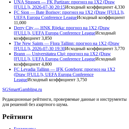
UNA Strassen — FK Partizan: прогноз на 1X2 (Draw
[FULL]), 2026-07-30 20:15
Исходный коэффициент 4,330
FC Sion — Bate Borisov: прогноз на 1X2 (Draw [FULL]),
UEFA Europa Conference League
Исходный коэффициент
11,000
Derry City — HNK Rijeka: прогноз на 1X2 (Draw
[FULL]), UEFA Europa Conference League
Исходный
коэффициент 3,850
The New Saints — Flora Tallinn: прогноз на 1X2 (Draw
[FULL]), 2026-07-30 19:30
Исходный коэффициент 3,770
Brann — Universitatea Cluj: прогноз на 1X2 (Draw
[FULL]), UEFA Europa Conference League
Исходный
коэффициент 4,800
FC Levadia Tallinn — IFK Goteborg: прогноз на 1X2
(Draw [FULL]), UEFA Europa Conference
League
Исходный коэффициент 3,750
SG
SmartGambling
.ru
Редакционные рейтинги, проверяемые данные и инструменты
для решений без азартного шума.
Рейтинги
Букмекеры