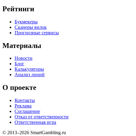
Рейтинги
Букмекеры
Сканеры вилок
Прогнозные сервисы
Материалы
Новости
Блог
Калькуляторы
Анализ линий
О проекте
Контакты
Реклама
Соглашение
Отказ от ответственности
Ответственная игра
© 2013–2026 SmartGambling.ru