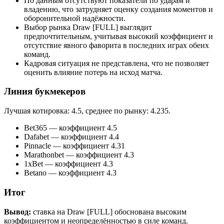
По данным отсутствуют показатели по ударам и
владению, что затрудняет оценку создания моментов и
оборонительной надёжности.
Выбор рынка Draw [FULL] выглядит
предпочтительным, учитывая высокий коэффициент и
отсутствие явного фаворита в последних играх обеих
команд.
Кадровая ситуация не представлена, что не позволяет
оценить влияние потерь на исход матча.
Линия букмекеров
Лучшая котировка: 4.5, среднее по рынку: 4.235.
Bet365 — коэффициент 4.5
Dafabet — коэффициент 4.4
Pinnacle — коэффициент 4.31
Marathonbet — коэффициент 4.3
1xBet — коэффициент 4.3
Betano — коэффициент 4.3
Итог
Вывод:
ставка на Draw [FULL] обоснована высоким
коэффициентом и неопределённостью в силе команд.