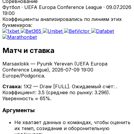
Соревнование
Футбол · UEFA Europa Conference League
· 09.07.2026
19:00
Коэффициенты анализировались по линиям этих
букмекеров:
Матч и ставка
Marsaxlokk — Pyunik Yerevan (UEFA Europa
Conference League), 2026-07-09 19:00
Europe/Podgorica.
Ставка:
1X2 — Draw [FULL]. Ожидаемый счёт: .
Коэффициент: 3.5 (среднее по рынку: 3.296).
Уверенность ≈ 65%.
Аргументы
Не хватает данных о командах, чтобы оценить
их темп, созидание и оборонительную