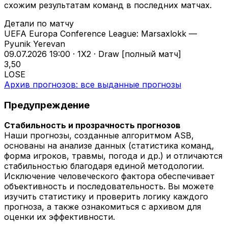
схожим результатам команд в последних матчах.
Детали по матчу
UEFA Europa Conference League: Marsaxlokk —
Pyunik Yerevan
09.07.2026 19:00 · 1X2 · Draw [полный матч]
3,50
LOSE
Архив прогнозов: все выданные прогнозы
Предупреждение
Стабильность и прозрачность прогнозов
Наши прогнозы, созданные алгоритмом ASB,
основаны на анализе данных (статистика команд,
форма игроков, травмы, погода и др.) и отличаются
стабильностью благодаря единой методологии.
Исключение человеческого фактора обеспечивает
объективность и последовательность. Вы можете
изучить статистику и проверить логику каждого
прогноза, а также ознакомиться с архивом для
оценки их эффективности.