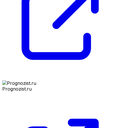
Prognozist.ru