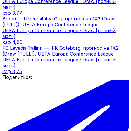
UEFA Europa Conference League · Draw [полный
матч]
кэф 3,77
Brann — Universitatea Cluj: прогноз на 1X2 (Draw
[FULL]), UEFA Europa Conference League
UEFA Europa Conference League · Draw [полный
матч]
кэф 4,80
FC Levadia Tallinn — IFK Goteborg: прогноз на 1X2
(Draw [FULL]), UEFA Europa Conference League
UEFA Europa Conference League · Draw [полный
матч]
кэф 3,75
Поделиться: