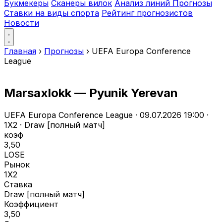
Букмекеры
Сканеры вилок
Анализ линий
Прогнозы
Ставки на виды спорта
Рейтинг прогнозистов
Новости
Главная
›
Прогнозы
›
UEFA Europa Conference
League
Marsaxlokk — Pyunik Yerevan
UEFA Europa Conference League · 09.07.2026 19:00 ·
1X2 · Draw [полный матч]
коэф
3,50
LOSE
Рынок
1X2
Ставка
Draw [полный матч]
Коэффициент
3,50