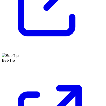
Bet-Tip