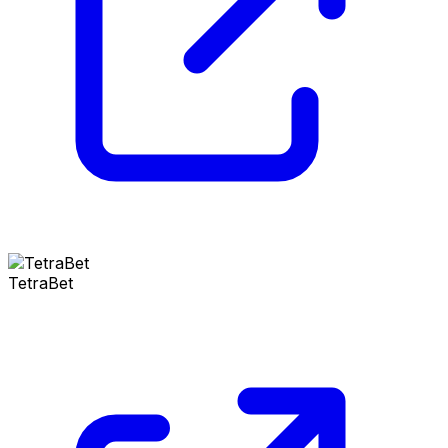
TetraBet