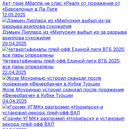
Хет-трик Мбаппе не спас «Реал» от поражения от
«Барселоны» в Ла Лиге
12.05.2025
Дэмьен Лиллард из «Милуоки» выбыл из-за разрыва
ахиллова сухожилия
29.04.2025
Четвертьфиналы плей-офф Единой лиги ВТБ 2025:
все пары определены
22.04.2025
Жозе Моуринью устроил скандал после поражения
«Фенербахче» в Кубке Турции
04.04.2025
«Горняк-УГМК» разгромил «Норильск» и установил
рекорд плей-офф ВХЛ