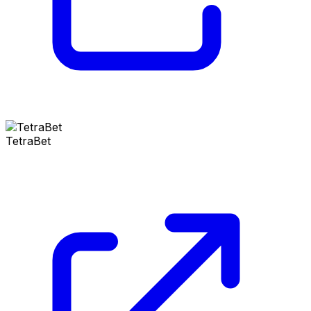
TetraBet