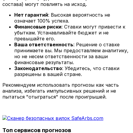
состава) могут повлиять на исход.
Нет гарантий
: Высокая вероятность не
означает 100% успеха.
Финансовые риски
: Ставки могут привести к
убыткам. Устанавливайте бюджет и не
превышайте его.
Ваша ответственность
: Решение о ставке
принимаете вы. Мы предоставляем аналитику,
но не несем ответственности за ваши
финансовые результаты.
Законодательство
: Убедитесь, что ставки
разрешены в вашей стране.
Рекомендуем использовать прогнозы как часть
анализа, избегать импульсивных решений и не
пытаться "отыграться" после проигрышей.
Топ сервисов прогнозов