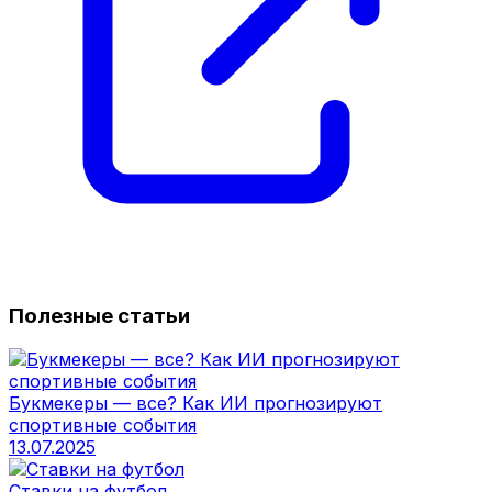
Полезные статьи
Букмекеры — все? Как ИИ прогнозируют
спортивные события
13.07.2025
Ставки на футбол