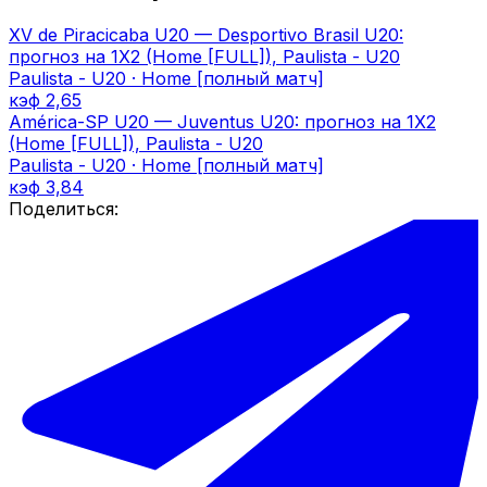
XV de Piracicaba U20 — Desportivo Brasil U20:
прогноз на 1X2 (Home [FULL]), Paulista - U20
Paulista - U20 · Home [полный матч]
кэф 2,65
América-SP U20 — Juventus U20: прогноз на 1X2
(Home [FULL]), Paulista - U20
Paulista - U20 · Home [полный матч]
кэф 3,84
Поделиться: