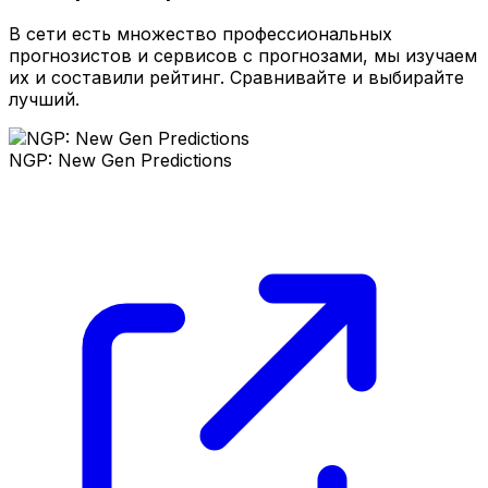
В сети есть множество профессиональных
прогнозистов и сервисов с прогнозами, мы изучаем
их и составили рейтинг. Сравнивайте и выбирайте
лучший.
NGP: New Gen Predictions