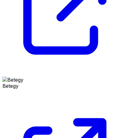
Betegy