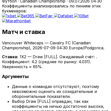
Футбол · Canadian Championship
· 09.07.2026 04:30
Коэффициенты анализировались по линиям этих
букмекеров:
Матч и ставка
Vancouver Whitecaps — Cavalry FC (Canadian
Championship), 2026-07-09 04:30 Europe/Podgorica.
Ставка:
1X2 — Draw [FULL]. Ожидаемый счёт: .
Коэффициент: 4.2 (среднее по рынку: 4.031).
Уверенность ≈ 65%.
Аргументы
Данные о командах отсутствуют, поэтому
невозможно оценить их созидательные и
оборонительные показатели.
Выбор Draw [FULL] оправдан, так как
коэффициенты на ничью достаточно высоки,