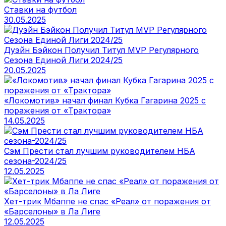
Ставки на футбол
30.05.2025
Дуэйн Бэйкон Получил Титул MVP Регулярного
Сезона Единой Лиги 2024/25
20.05.2025
«Локомотив» начал финал Кубка Гагарина 2025 с
поражения от «Трактора»
14.05.2025
Сэм Прести стал лучшим руководителем НБА
сезона-2024/25
12.05.2025
Хет-трик Мбаппе не спас «Реал» от поражения от
«Барселоны» в Ла Лиге
12.05.2025