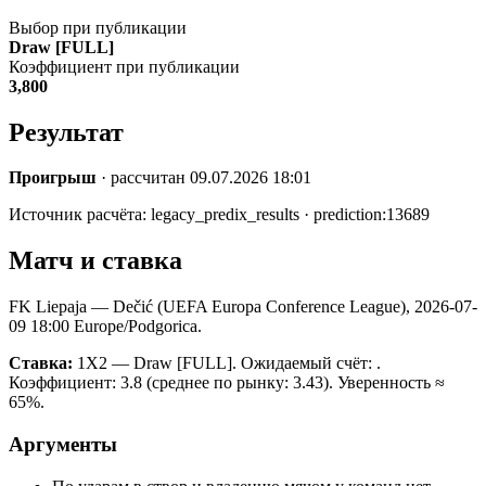
Выбор при публикации
Draw [FULL]
Коэффициент при публикации
3,800
Результат
Проигрыш
· рассчитан 09.07.2026 18:01
Источник расчёта: legacy_predix_results · prediction:13689
Матч и ставка
FK Liepaja — Dečić (UEFA Europa Conference League), 2026-07-
09 18:00 Europe/Podgorica.
Ставка:
1X2 — Draw [FULL]. Ожидаемый счёт: .
Коэффициент: 3.8 (среднее по рынку: 3.43). Уверенность ≈
65%.
Аргументы