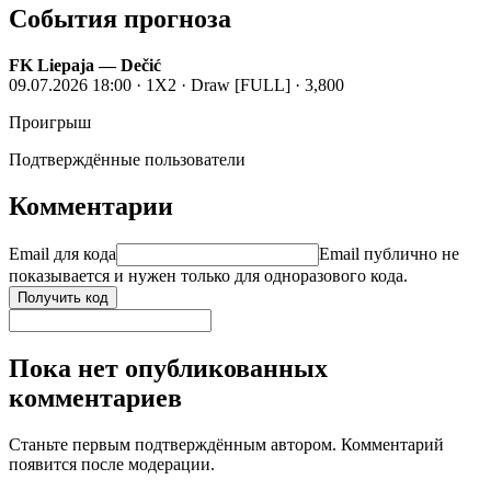
События прогноза
FK Liepaja — Dečić
09.07.2026 18:00
· 1X2
· Draw [FULL]
· 3,800
Проигрыш
Подтверждённые пользователи
Комментарии
Email для кода
Email публично не
показывается и нужен только для одноразового кода.
Получить код
Пока нет опубликованных
комментариев
Станьте первым подтверждённым автором. Комментарий
появится после модерации.