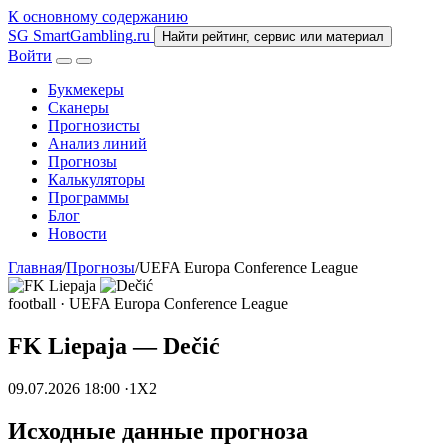
К основному содержанию
SG
SmartGambling
.ru
Найти рейтинг, сервис или материал
Войти
Букмекеры
Сканеры
Прогнозисты
Анализ линий
Прогнозы
Калькуляторы
Программы
Блог
Новости
Главная
/
Прогнозы
/
UEFA Europa Conference League
football · UEFA Europa Conference League
FK Liepaja — Dečić
09.07.2026 18:00
·
1X2
Исходные данные прогноза