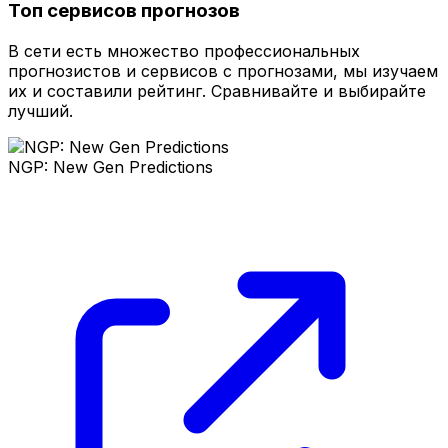
Топ сервисов прогнозов
В сети есть множество профессиональных
прогнозистов и сервисов с прогнозами, мы изучаем
их и составили рейтинг. Сравнивайте и выбирайте
лучший.
NGP: New Gen Predictions