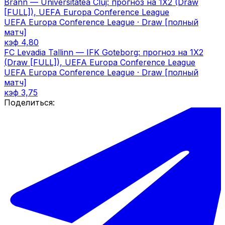
Brann — Universitatea Cluj: прогноз на 1X2 (Draw
[FULL]), UEFA Europa Conference League
UEFA Europa Conference League · Draw [полный
матч]
кэф 4,80
FC Levadia Tallinn — IFK Goteborg: прогноз на 1X2
(Draw [FULL]), UEFA Europa Conference League
UEFA Europa Conference League · Draw [полный
матч]
кэф 3,75
Поделиться: