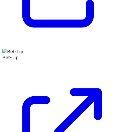
Bet-Tip