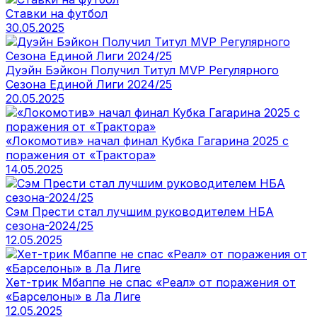
Ставки на футбол
30.05.2025
Дуэйн Бэйкон Получил Титул MVP Регулярного
Сезона Единой Лиги 2024/25
20.05.2025
«Локомотив» начал финал Кубка Гагарина 2025 с
поражения от «Трактора»
14.05.2025
Сэм Прести стал лучшим руководителем НБА
сезона-2024/25
12.05.2025
Хет-трик Мбаппе не спас «Реал» от поражения от
«Барселоны» в Ла Лиге
12.05.2025