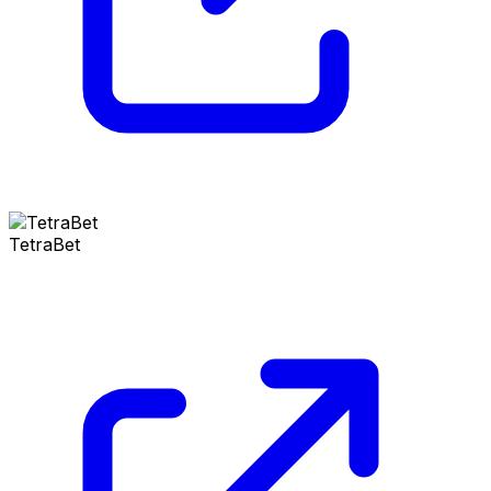
TetraBet