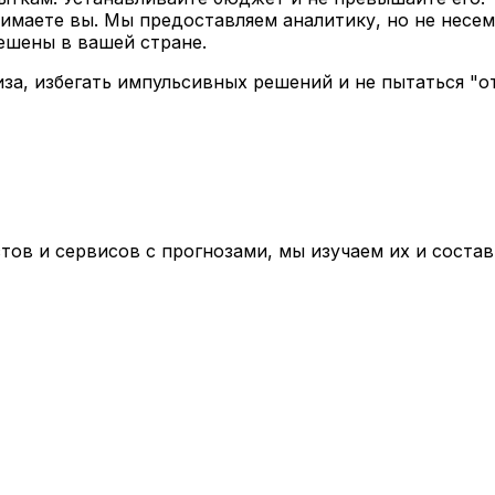
нимаете вы. Мы предоставляем аналитику, но не несе
решены в вашей стране.
за, избегать импульсивных решений и не пытаться "о
ов и сервисов с прогнозами, мы изучаем их и состав