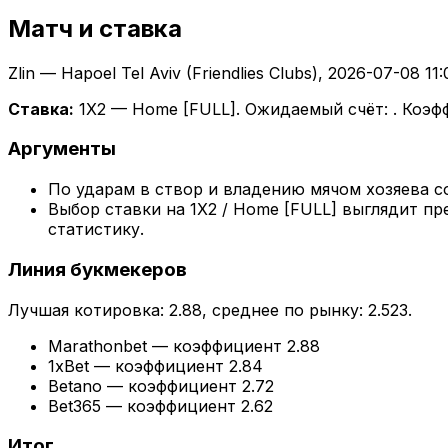
Матч и ставка
Zlin — Hapoel Tel Aviv (Friendlies Clubs), 2026-07-08 11
Ставка:
1X2 — Home [FULL]. Ожидаемый счёт: . Коэффи
Аргументы
По ударам в створ и владению мячом хозяева с
Выбор ставки на 1X2 / Home [FULL] выглядит пр
статистику.
Линия букмекеров
Лучшая котировка: 2.88, среднее по рынку: 2.523.
Marathonbet — коэффициент 2.88
1xBet — коэффициент 2.84
Betano — коэффициент 2.72
Bet365 — коэффициент 2.62
Итог