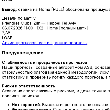
Вывод:
ставка на Home [FULL] обоснована преимуще
Детали по матчу
Friendlies Clubs: Zlin — Hapoel Tel Aviv
08.07.2026 11:00 · 1X2 · Home [полный матч]
2,88
LOSE
Архив прогнозов: все выданные прогнозы
Предупреждение
Стабильность и прозрачность прогнозов
Наши прогнозы, созданные алгоритмом ASB, основаны
стабильностью благодаря единой методологии. Искл
статистику и проверить логику каждого прогноза, а
Риски и ответственность
Ставки на спорт связаны с рисками, и даже точные 
повлиять на исход.
Нет гарантий
: Высокая вероятность не означае
Финансовые риски
: Ставки могут привести к у