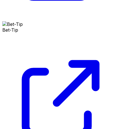
Bet-Tip