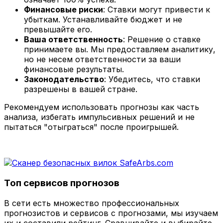
Финансовые риски
: Ставки могут привести к
убыткам. Устанавливайте бюджет и не
превышайте его.
Ваша ответственность
: Решение о ставке
принимаете вы. Мы предоставляем аналитику,
но не несем ответственности за ваши
финансовые результаты.
Законодательство
: Убедитесь, что ставки
разрешены в вашей стране.
Рекомендуем использовать прогнозы как часть
анализа, избегать импульсивных решений и не
пытаться "отыграться" после проигрышей.
Топ сервисов прогнозов
В сети есть множество профессиональных
прогнозистов и сервисов с прогнозами, мы изучаем
их и составили рейтинг. Сравнивайте и выбирайте