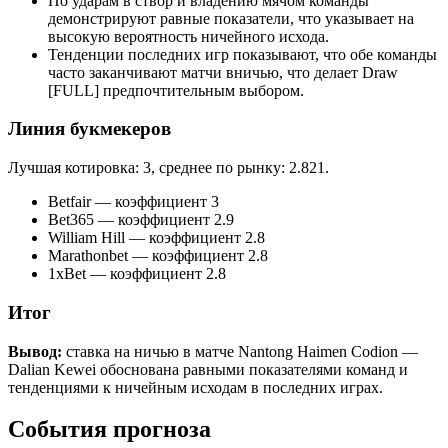
По ударам в створ и владению мячом команды
демонстрируют равные показатели, что указывает на
высокую вероятность ничейного исхода.
Тенденции последних игр показывают, что обе команды
часто заканчивают матчи вничью, что делает Draw
[FULL] предпочтительным выбором.
Линия букмекеров
Лучшая котировка: 3, среднее по рынку: 2.821.
Betfair — коэффициент 3
Bet365 — коэффициент 2.9
William Hill — коэффициент 2.8
Marathonbet — коэффициент 2.8
1xBet — коэффициент 2.8
Итог
Вывод:
ставка на ничью в матче Nantong Haimen Codion —
Dalian Kewei обоснована равными показателями команд и
тенденциями к ничейным исходам в последних играх.
События прогноза