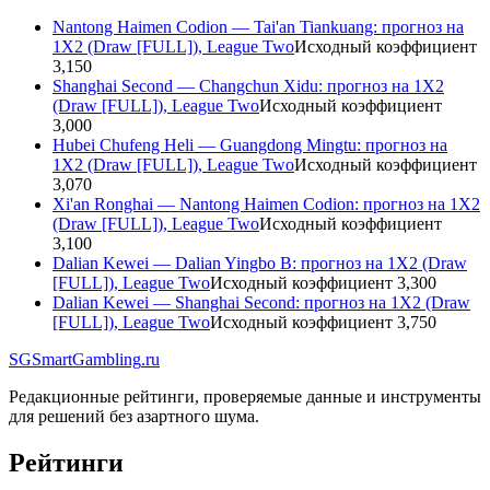
Nantong Haimen Codion — Tai'an Tiankuang: прогноз на
1X2 (Draw [FULL]), League Two
Исходный коэффициент
3,150
Shanghai Second — Changchun Xidu: прогноз на 1X2
(Draw [FULL]), League Two
Исходный коэффициент
3,000
Hubei Chufeng Heli — Guangdong Mingtu: прогноз на
1X2 (Draw [FULL]), League Two
Исходный коэффициент
3,070
Xi'an Ronghai — Nantong Haimen Codion: прогноз на 1X2
(Draw [FULL]), League Two
Исходный коэффициент
3,100
Dalian Kewei — Dalian Yingbo B: прогноз на 1X2 (Draw
[FULL]), League Two
Исходный коэффициент 3,300
Dalian Kewei — Shanghai Second: прогноз на 1X2 (Draw
[FULL]), League Two
Исходный коэффициент 3,750
SG
SmartGambling
.ru
Редакционные рейтинги, проверяемые данные и инструменты
для решений без азартного шума.
Рейтинги