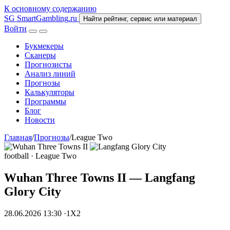
К основному содержанию
SG
SmartGambling
.ru
Найти рейтинг, сервис или материал
Войти
Букмекеры
Сканеры
Прогнозисты
Анализ линий
Прогнозы
Калькуляторы
Программы
Блог
Новости
Главная
/
Прогнозы
/
League Two
football · League Two
Wuhan Three Towns II — Langfang
Glory City
28.06.2026 13:30
·
1X2