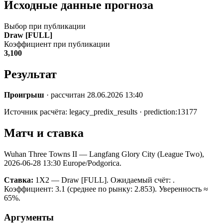
Исходные данные прогноза
Выбор при публикации
Draw [FULL]
Коэффициент при публикации
3,100
Результат
Проигрыш
· рассчитан 28.06.2026 13:40
Источник расчёта: legacy_predix_results · prediction:13177
Матч и ставка
Wuhan Three Towns II — Langfang Glory City (League Two),
2026-06-28 13:30 Europe/Podgorica.
Ставка:
1X2 — Draw [FULL]. Ожидаемый счёт: .
Коэффициент: 3.1 (среднее по рынку: 2.853). Уверенность ≈
65%.
Аргументы