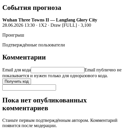
События прогноза
Wuhan Three Towns II — Langfang Glory City
28.06.2026 13:30
· 1X2
· Draw [FULL]
· 3,100
Проигрыш
Подтверждённые пользователи
Комментарии
Email для кода
Email публично не
показывается и нужен только для одноразового кода.
Получить код
Пока нет опубликованных
комментариев
Станьте первым подтверждённым автором. Комментарий
появится после модерации.