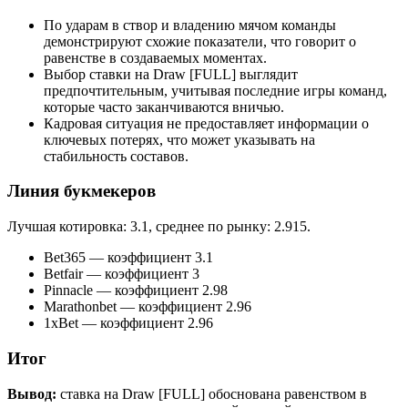
По ударам в створ и владению мячом команды
демонстрируют схожие показатели, что говорит о
равенстве в создаваемых моментах.
Выбор ставки на Draw [FULL] выглядит
предпочтительным, учитывая последние игры команд,
которые часто заканчиваются вничью.
Кадровая ситуация не предоставляет информации о
ключевых потерях, что может указывать на
стабильность составов.
Линия букмекеров
Лучшая котировка: 3.1, среднее по рынку: 2.915.
Bet365 — коэффициент 3.1
Betfair — коэффициент 3
Pinnacle — коэффициент 2.98
Marathonbet — коэффициент 2.96
1xBet — коэффициент 2.96
Итог
Вывод:
ставка на Draw [FULL] обоснована равенством в