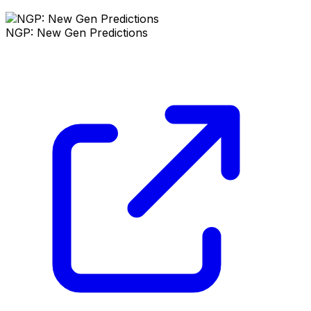
NGP: New Gen Predictions