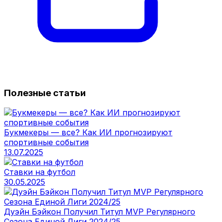
Полезные статьи
Букмекеры — все? Как ИИ прогнозируют
спортивные события
13.07.2025
Ставки на футбол
30.05.2025
Дуэйн Бэйкон Получил Титул MVP Регулярного
Сезона Единой Лиги 2024/25