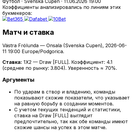
Футбол · Svenska Cupen
· 11.06.2026 19:00
Коэффициенты анализировались по линиям этих
букмекеров:
Матч и ставка
Västra Frölunda — Onsala (Svenska Cupen), 2026-06-
11 19:00 Europe/Podgorica.
Ставка:
1X2 — Draw [FULL]. Коэффициент: 4.1
(среднее по рынку: 3.804). Уверенность ≈ 70%.
Аргументы
По ударам в створ и владению, команды
показывают схожие показатели, что указывает
на равную борьбу в создании моментов.
С учетом текущих тенденций и статистики,
ставка на Draw [FULL] выглядит
предпочтительно, так как обе команды имеют
схожие шансы на успех в этом матче.