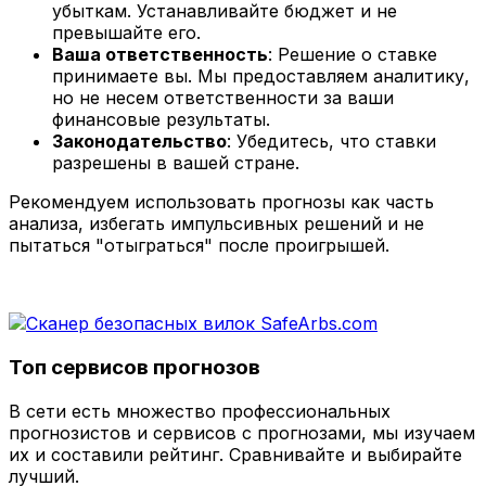
убыткам. Устанавливайте бюджет и не
превышайте его.
Ваша ответственность
: Решение о ставке
принимаете вы. Мы предоставляем аналитику,
но не несем ответственности за ваши
финансовые результаты.
Законодательство
: Убедитесь, что ставки
разрешены в вашей стране.
Рекомендуем использовать прогнозы как часть
анализа, избегать импульсивных решений и не
пытаться "отыграться" после проигрышей.
Топ сервисов прогнозов
В сети есть множество профессиональных
прогнозистов и сервисов с прогнозами, мы изучаем
их и составили рейтинг. Сравнивайте и выбирайте
лучший.