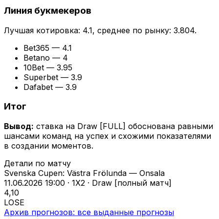
Линия букмекеров
Лучшая котировка: 4.1, среднее по рынку: 3.804.
Bet365 — 4.1
Betano — 4
10Bet — 3.95
Superbet — 3.9
Dafabet — 3.9
Итог
Вывод:
ставка на Draw [FULL] обоснована равными
шансами команд на успех и схожими показателями
в создании моментов.
Детали по матчу
Svenska Cupen: Västra Frölunda — Onsala
11.06.2026 19:00 · 1X2 · Draw [полный матч]
4,10
LOSE
Архив прогнозов: все выданные прогнозы