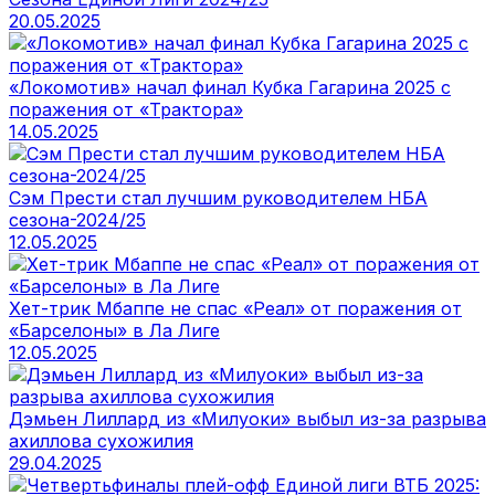
20.05.2025
«Локомотив» начал финал Кубка Гагарина 2025 с
поражения от «Трактора»
14.05.2025
Сэм Прести стал лучшим руководителем НБА
сезона-2024/25
12.05.2025
Хет-трик Мбаппе не спас «Реал» от поражения от
«Барселоны» в Ла Лиге
12.05.2025
Дэмьен Лиллард из «Милуоки» выбыл из-за разрыва
ахиллова сухожилия
29.04.2025