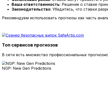
Ваша ответственность
: Решение о ставке при
Законодательство
: Убедитесь, что ставки раз
Рекомендуем использовать прогнозы как часть анали
Топ сервисов прогнозов
В сети есть множество профессиональных прогнозист
NGP: New Gen Predictions