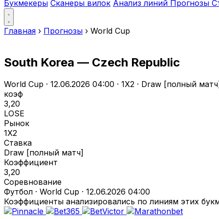
Букмекеры
Сканеры вилок
Анализ линий
Прогнозы
С
Главная
›
Прогнозы
›
World Cup
South Korea — Czech Republic
World Cup · 12.06.2026 04:00 · 1X2 · Draw [полный матч
коэф
3,20
LOSE
Рынок
1X2
Ставка
Draw [полный матч]
Коэффициент
3,20
Соревнование
Футбол · World Cup
· 12.06.2026 04:00
Коэффициенты анализировались по линиям этих букм