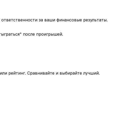
м ответственности за ваши финансовые результаты.
тыграться" после проигрышей.
или рейтинг. Сравнивайте и выбирайте лучший.