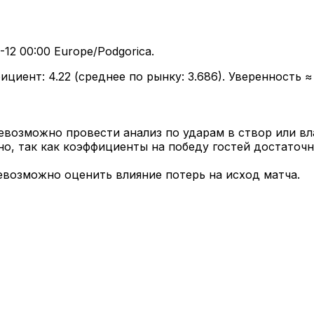
-12 00:00 Europe/Podgorica.
циент: 4.22 (среднее по рынку: 3.686). Уверенность ≈
евозможно провести анализ по ударам в створ или в
но, так как коэффициенты на победу гостей достаточ
евозможно оценить влияние потерь на исход матча.