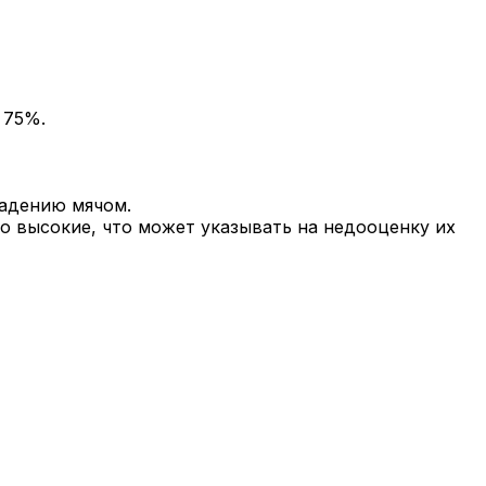
 75%.
ладению мячом.
но высокие, что может указывать на недооценку их