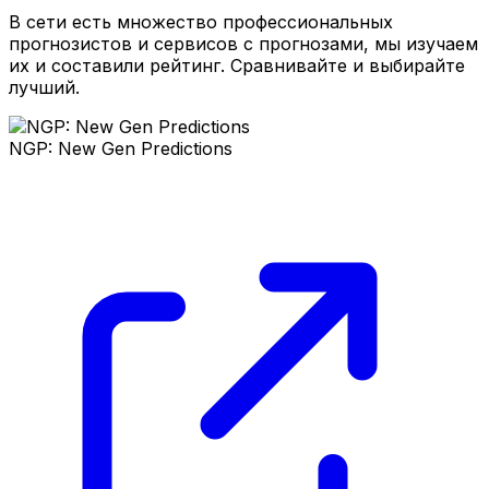
В сети есть множество профессиональных
прогнозистов и сервисов с прогнозами, мы изучаем
их и составили рейтинг. Сравнивайте и выбирайте
лучший.
NGP: New Gen Predictions