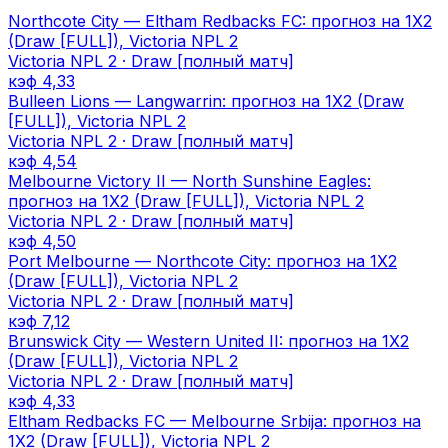
Northcote City — Eltham Redbacks FC: прогноз на 1X2
(Draw [FULL]), Victoria NPL 2
Victoria NPL 2 · Draw [полный матч]
кэф 4,33
Bulleen Lions — Langwarrin: прогноз на 1X2 (Draw
[FULL]), Victoria NPL 2
Victoria NPL 2 · Draw [полный матч]
кэф 4,54
Melbourne Victory II — North Sunshine Eagles:
прогноз на 1X2 (Draw [FULL]), Victoria NPL 2
Victoria NPL 2 · Draw [полный матч]
кэф 4,50
Port Melbourne — Northcote City: прогноз на 1X2
(Draw [FULL]), Victoria NPL 2
Victoria NPL 2 · Draw [полный матч]
кэф 7,12
Brunswick City — Western United II: прогноз на 1X2
(Draw [FULL]), Victoria NPL 2
Victoria NPL 2 · Draw [полный матч]
кэф 4,33
Eltham Redbacks FC — Melbourne Srbija: прогноз на
1X2 (Draw [FULL]), Victoria NPL 2