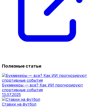
Полезные статьи
Букмекеры — все? Как ИИ прогнозируют
спортивные события
13.07.2025
Ставки на футбол