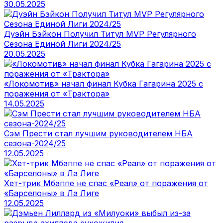
30.05.2025
Дуэйн Бэйкон Получил Титул MVP Регулярного
Сезона Единой Лиги 2024/25
20.05.2025
«Локомотив» начал финал Кубка Гагарина 2025 с
поражения от «Трактора»
14.05.2025
Сэм Прести стал лучшим руководителем НБА
сезона-2024/25
12.05.2025
Хет-трик Мбаппе не спас «Реал» от поражения от
«Барселоны» в Ла Лиге
12.05.2025