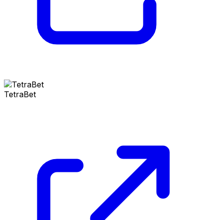
TetraBet