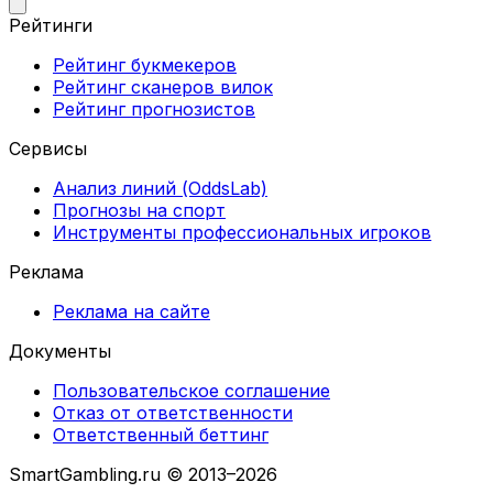
Рейтинги
Рейтинг букмекеров
Рейтинг сканеров вилок
Рейтинг прогнозистов
Сервисы
Анализ линий (OddsLab)
Прогнозы на спорт
Инструменты профессиональных игроков
Реклама
Реклама на сайте
Документы
Пользовательское соглашение
Отказ от ответственности
Ответственный беттинг
SmartGambling.ru © 2013–2026