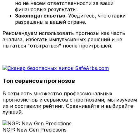
но не несем ответственности за ваши
финансовые результаты.
Законодательство
: Убедитесь, что ставки
разрешены в вашей стране.
Рекомендуем использовать прогнозы как часть
анализа, избегать импульсивных решений и не
пытаться "отыграться" после проигрышей.
Топ сервисов прогнозов
В сети есть множество профессиональных
прогнозистов и сервисов с прогнозами, мы изучаем
их и составили рейтинг. Сравнивайте и выбирайте
лучший.
NGP: New Gen Predictions