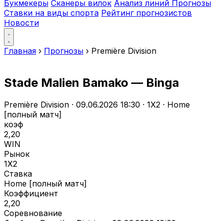
Букмекеры
Сканеры вилок
Анализ линий
Прогнозы
Ставки на виды спорта
Рейтинг прогнозистов
Новости
Главная
›
Прогнозы
›
Première Division
Stade Malien Bamako — Binga
Première Division · 09.06.2026 18:30 · 1X2 · Home
[полный матч]
коэф
2,20
WIN
Рынок
1X2
Ставка
Home [полный матч]
Коэффициент
2,20
Соревнование