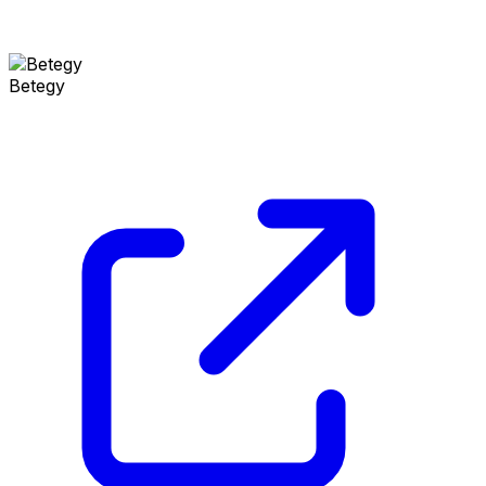
Betegy