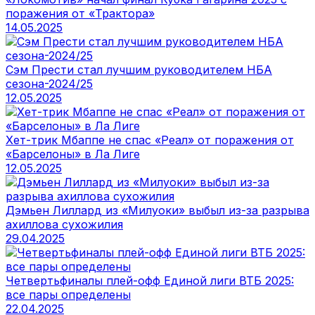
поражения от «Трактора»
14.05.2025
Сэм Прести стал лучшим руководителем НБА
сезона-2024/25
12.05.2025
Хет-трик Мбаппе не спас «Реал» от поражения от
«Барселоны» в Ла Лиге
12.05.2025
Дэмьен Лиллард из «Милуоки» выбыл из-за разрыва
ахиллова сухожилия
29.04.2025
Четвертьфиналы плей-офф Единой лиги ВТБ 2025:
все пары определены
22.04.2025