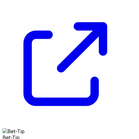
Bet-Tip