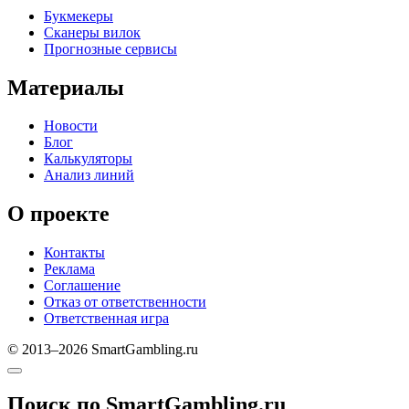
Букмекеры
Сканеры вилок
Прогнозные сервисы
Материалы
Новости
Блог
Калькуляторы
Анализ линий
О проекте
Контакты
Реклама
Соглашение
Отказ от ответственности
Ответственная игра
© 2013–2026 SmartGambling.ru
Поиск по SmartGambling.ru