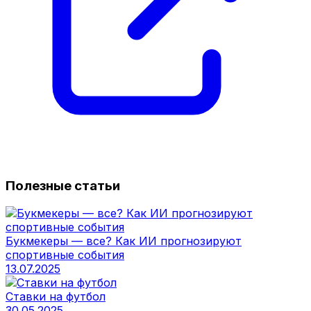
Полезные статьи
Букмекеры — все? Как ИИ прогнозируют
спортивные события
13.07.2025
Ставки на футбол
30.05.2025