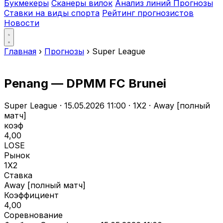
Букмекеры
Сканеры вилок
Анализ линий
Прогнозы
Ставки на виды спорта
Рейтинг прогнозистов
Новости
Главная
›
Прогнозы
›
Super League
Penang — DPMM FC Brunei
Super League · 15.05.2026 11:00 · 1X2 · Away [полный
матч]
коэф
4,00
LOSE
Рынок
1X2
Ставка
Away [полный матч]
Коэффициент
4,00
Соревнование