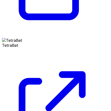
TetraBet