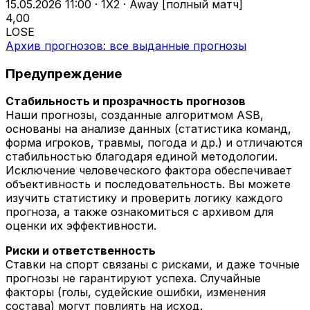
15.05.2026 11:00 · 1X2 · Away [полный матч]
4,00
LOSE
Архив прогнозов: все выданные прогнозы
Предупреждение
Стабильность и прозрачность прогнозов
Наши прогнозы, созданные алгоритмом ASB,
основаны на анализе данных (статистика команд,
форма игроков, травмы, погода и др.) и отличаются
стабильностью благодаря единой методологии.
Исключение человеческого фактора обеспечивает
объективность и последовательность. Вы можете
изучить статистику и проверить логику каждого
прогноза, а также ознакомиться с архивом для
оценки их эффективности.
Риски и ответственность
Ставки на спорт связаны с рисками, и даже точные
прогнозы не гарантируют успеха. Случайные
факторы (голы, судейские ошибки, изменения
состава) могут повлиять на исход.