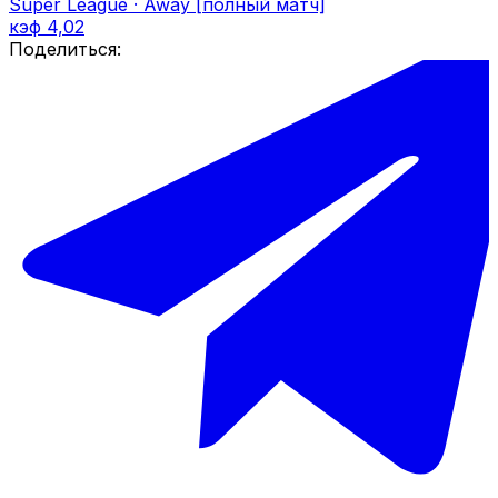
Super League · Away [полный матч]
кэф 4,02
Поделиться: