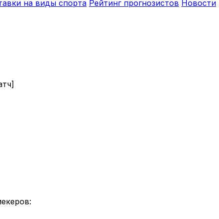
тавки на виды спорта
Рейтинг прогнозистов
Новости
атч]
екеров: