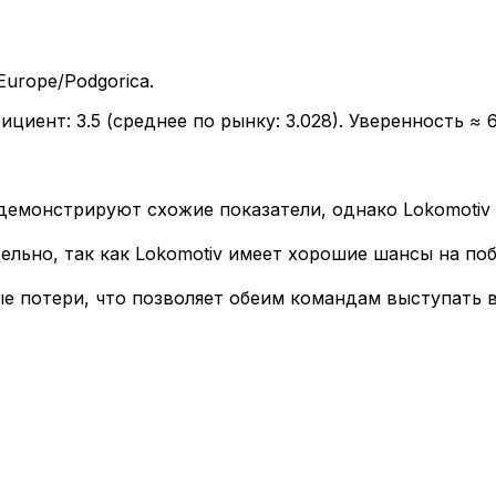
Europe/Podgorica.
циент: 3.5 (среднее по рынку: 3.028). Уверенность ≈ 
демонстрируют схожие показатели, однако Lokomotiv 
ельно, так как Lokomotiv имеет хорошие шансы на поб
ые потери, что позволяет обеим командам выступать 