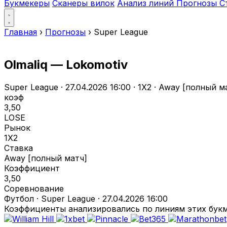
Букмекеры
Сканеры вилок
Анализ линий
Прогнозы
С
Главная
›
Прогнозы
›
Super League
Olmaliq — Lokomotiv
Super League · 27.04.2026 16:00 · 1X2 · Away [полный м
коэф
3,50
LOSE
Рынок
1X2
Ставка
Away [полный матч]
Коэффициент
3,50
Соревнование
Футбол · Super League
· 27.04.2026 16:00
Коэффициенты анализировались по линиям этих букм