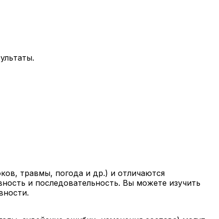
ультаты.
ов, травмы, погода и др.) и отличаются
вность и последовательность. Вы можете изучить
вности.