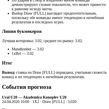
По ударам в створ и владению мячом команды
демонстрируют схожие показатели, что может привести
к равному исходу матча.
Выбор Draw [FULL] выглядит предпочтительным,
поскольку обе команды имеют тенденцию к ничейным
результатам в последних играх.
Линия букмекеров
Лучшая котировка: 3.02, среднее по рынку: 3.02.
Marathonbet — 3.02
1xBet — 3.02
Итог
Вывод:
ставка на Draw [FULL] оправдана, учитывая схожесть
команд и их тенденцию к ничейным результатам.
События прогноза
Ural U20 — Akademiya Konoplev U20
24.04.2026 10:00
· 1X2
· Draw [FULL]
· 3,020