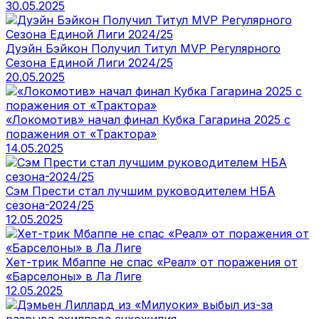
30.05.2025
Дуэйн Бэйкон Получил Титул MVP Регулярного
Сезона Единой Лиги 2024/25
20.05.2025
«Локомотив» начал финал Кубка Гагарина 2025 с
поражения от «Трактора»
14.05.2025
Сэм Прести стал лучшим руководителем НБА
сезона-2024/25
12.05.2025
Хет-трик Мбаппе не спас «Реал» от поражения от
«Барселоны» в Ла Лиге
12.05.2025