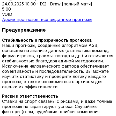
24.09.2025 10:00 · 1X2 · Draw [полный матч]
5,00
VOID
Архив прогнозов: все выданные прогнозы
Предупреждение
Стабильность и прозрачность прогнозов
Наши прогнозы, созданные алгоритмом ASB,
основаны на анализе данных (статистика команд,
форма игроков, травмы, погода и др.) и отличаются
стабильностью благодаря единой методологии.
Исключение человеческого фактора обеспечивает
объективность и последовательность. Вы можете
изучить статистику и проверить логику каждого
прогноза, а также ознакомиться с архивом для
оценки их эффективности.
Риски и ответственность
Ставки на спорт связаны с рисками, и даже точные
прогнозы не гарантируют успеха. Случайные
факторы (голы, судейские ошибки, изменения