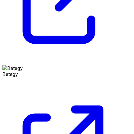
Betegy