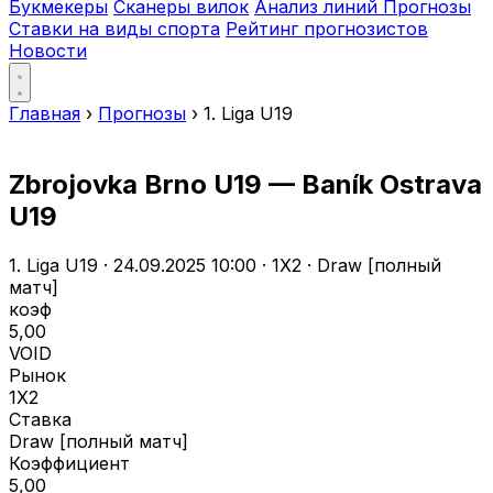
Букмекеры
Сканеры вилок
Анализ линий
Прогнозы
Ставки на виды спорта
Рейтинг прогнозистов
Новости
Главная
›
Прогнозы
›
1. Liga U19
Zbrojovka Brno U19 — Baník Ostrava
U19
1. Liga U19 · 24.09.2025 10:00 · 1X2 · Draw [полный
матч]
коэф
5,00
VOID
Рынок
1X2
Ставка
Draw [полный матч]
Коэффициент
5,00