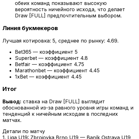
обеих команд показывают высокую
вероятность ничейного исхода, что делает
Draw [FULL] предпочтительным выбором.
Линия букмекеров
Лучшая котировка: 5, среднее по рынку: 4.69.
Bet365 — коэффициент 5
Superbet — коэффициент 4.8
Betfair — коэффициент 4.75
Marathonbet — коэффициент 4.45
1xBet — коэффициент 4.45
Итог
Вывод:
ставка на Draw [FULL] выглядит
обоснованной из-за равного уровня игры команд и
тенденций к ничейным исходам в последних
матчах.
Детали по матчу
1. Liga U19: Zbrojovka Brno U19 — Baník Ostrava U19