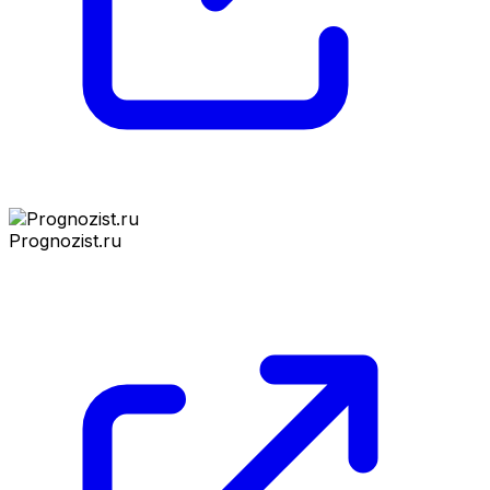
Prognozist.ru