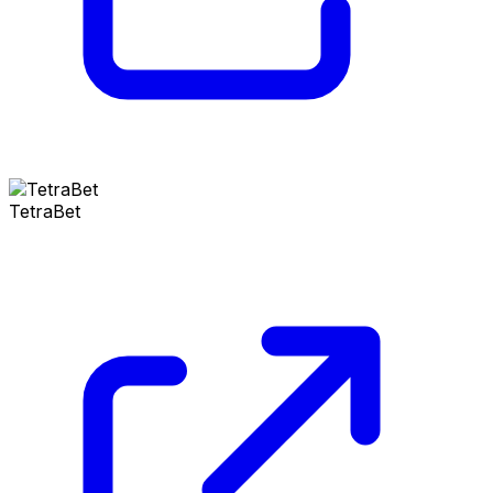
TetraBet