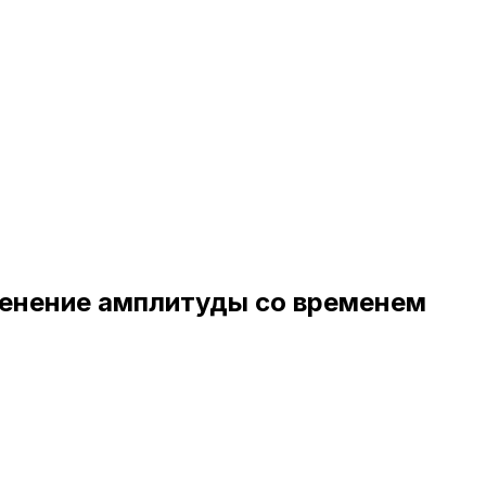
енение амплитуды со временем