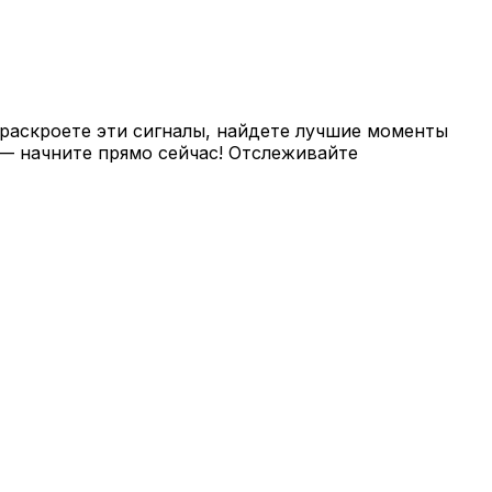
раскроете эти сигналы, найдете лучшие моменты
 — начните прямо сейчас! Отслеживайте