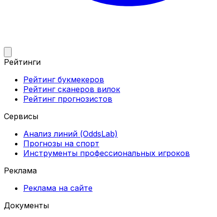
Рейтинги
Рейтинг букмекеров
Рейтинг сканеров вилок
Рейтинг прогнозистов
Сервисы
Анализ линий (OddsLab)
Прогнозы на спорт
Инструменты профессиональных игроков
Реклама
Реклама на сайте
Документы