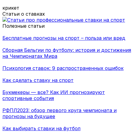
крикет
Статьи о ставках
Полезные статьи
Бесплатные прогнозы на спорт – польза или вред
Сборная Бельгии по футболу: история и достижения
на Чемпионатах Мира
Психология ставок: 9 распространенных ошибок
Как сделать ставку на спорт
Букмекеры — все? Как ИИ прогнозируют
спортивные события
РФПЛ2023: обзор первого круга чемпионата и
прогнозы на будущее
Как выбирать ставки на футбол