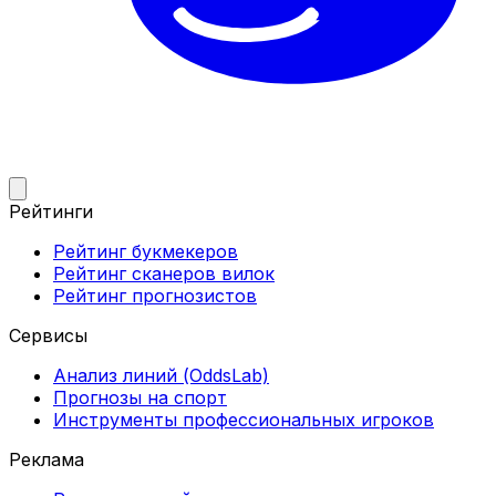
Рейтинги
Рейтинг букмекеров
Рейтинг сканеров вилок
Рейтинг прогнозистов
Сервисы
Анализ линий (OddsLab)
Прогнозы на спорт
Инструменты профессиональных игроков
Реклама