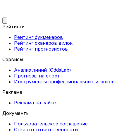
Рейтинги
Рейтинг букмекеров
Рейтинг сканеров вилок
Рейтинг прогнозистов
Сервисы
Анализ линий (OddsLab)
Прогнозы на спорт
Инструменты профессиональных игроков
Реклама
Реклама на сайте
Документы
Пользовательское соглашение
Отказ от ответственности