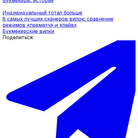
Букмекеры: история
Индивидуальный тотал больше
8 самых лучших сканеров вилок: сравнение
режимов «прематч» и «лайв»
Букмекерские вилки
Поделиться: