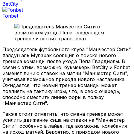
BetCity
Fonbet
Председатель футбольного клуба "Манчестер Сити"
Халдун аль Мубарак сообщил о поиске нового
тренера команды после ухода Пепа Гвардиолы. В
связи с этим, возможно, букмекеры BetCity и Fonbet
изменят линию ставок на матчи "Манчестер Сити",
учитывая возможное прихода нового наставника.
Ожидается, что новый тренер команды может
повлиять на тактику игры, что, в свою очередь,
способно сместить линию форы в пользу
"Манчестер Сити".
Также стоит отметить, что смена тренера может
усилить движение кэша на ставки на "Манчестер
Сити", особенно в лайве, где возможны колебания
на исход матчей. Вероятно, с приходом нового