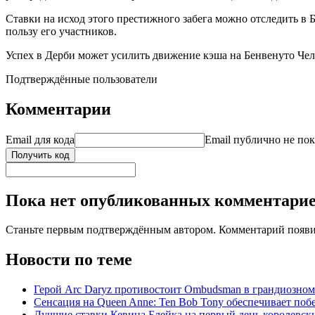
Ставки на исход этого престижного забега можно отследить в
пользу его участников.
Успех в Дерби может усилить движение кэша на Бенвенуто Челл
Подтверждённые пользователи
Комментарии
Email для кода
Email публично не пок
Получить код
Пока нет опубликованных комментари
Станьте первым подтверждённым автором. Комментарий появи
Новости по теме
Герой Arc Daryz противостоит Ombudsman в грандиозном 
Сенсация на Queen Anne: Ten Bob Tony обеспечивает побе
Лучшие ставки Кевина Блейка на первый день королевски