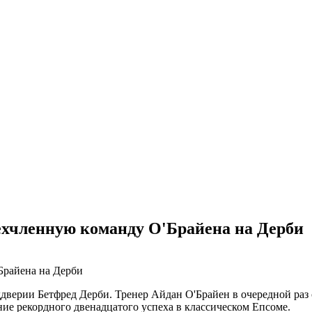
ехчленную команду О'Брайена на Дерби
ддверии Бетфред Дерби. Тренер Айдан О'Брайен в очередной раз 
ие рекордного двенадцатого успеха в классическом Епсоме.