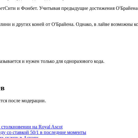
 БетСити и Фонбет. Учитывая предыдущие достижения О'Брайена 
ини и других коней от О'Брайена. Однако, в лайве возможны кол
азывается и нужен только для одноразового кода.
ев
тся после модерации.
столкновении на Royal Ascot
ду со ставкой 50/1 в последние моменты
х скачек в Аскоте