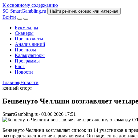
К основному содержанию
SG
SmartGambling
.ru
Найти рейтинг, сервис или материал
Войти
Букмекеры
Сканеры
Прогнозисты
Анализ линий
Прогнозы
Калькуляторы
Программы
Блог
Новости
Главная
/
Новости
конный спорт
Бенвенуто Челлини возглавляет четыр
SmartGambling.ru
·
03.06.2026 17:51
Бенвенуто Челлини возглавляет список из 14 участников в пре
раз представленного четырьмя конями. Он нацелен на достижен