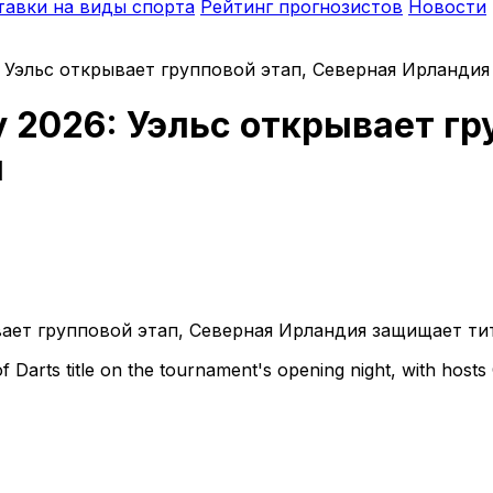
тавки на виды спорта
Рейтинг прогнозистов
Новости
 Уэльс открывает групповой этап, Северная Ирландия
 2026: Уэльс открывает гр
л
p of Darts title on the tournament's opening night, with hos