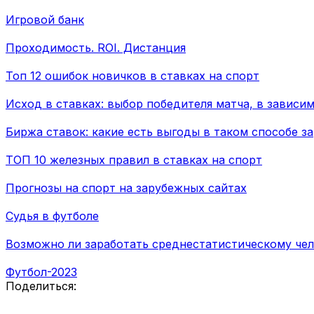
Игровой банк
Проходимость. ROI. Дистанция
Топ 12 ошибок новичков в ставках на спорт
Исход в ставках: выбор победителя матча, в зависи
Биржа ставок: какие есть выгоды в таком способе з
ТОП 10 железных правил в ставках на спорт
Прогнозы на спорт на зарубежных сайтах
Судья в футболе
Возможно ли заработать среднестатистическому чело
Футбол-2023
Поделиться: