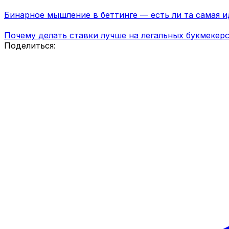
Бинарное мышление в беттинге — есть ли та самая и
Почему делать ставки лучше на легальных букмекер
Поделиться: