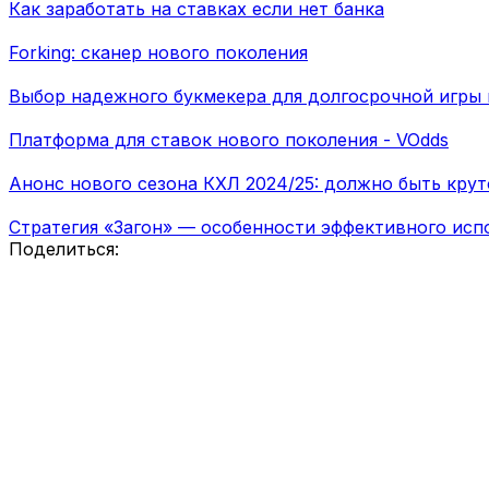
Как заработать на ставках если нет банка
Forking: сканер нового поколения
Выбор надежного букмекера для долгосрочной игры
Платформа для ставок нового поколения - VOdds
Анонс нового сезона КХЛ 2024/25: должно быть крут
Стратегия «Загон» — особенности эффективного исп
Поделиться: