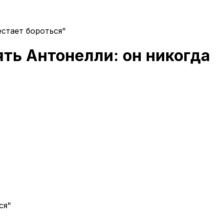
естает бороться"
ть Антонелли: он никогда