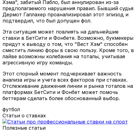
Хэма", забитый Пабло, был аннулирован из-за
предполагаемого нарушения правил. Бывший судья
Дермот Галлахер проанализировал этот эпизод и
подтвердил, что был допущен фол.
Эта ситуация может повлиять на дальнейшие
ставки в БетСити и Фонбете. Возможно, букмекеры
придут к выводу о том, что "Вест Хэм" способен
сместить линию форы в свою пользу. Кроме того, в
лайве возможны колебания на тоталы, учитывая
агрессивную игру команды.
Этот спорный момент подчеркивает важность
анализа игры и учета всех факторов при ставках.
Отслеживание движения линии и рынка тоталов на
платформах БетСити и Фонбет может помочь
беттерам сделать более обоснованный выбор.
футбол
Статьи о ставках
Полезные статьи