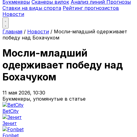
Букмекеры
Сканеры вилок
Анализ линий
Прогнозы
Ставки на виды спорта
Рейтинг прогнозистов
Новости
Главная
/
Новости
/
Мосли-младший одерживает
победу над Бохачуком
Мосли-младший
одерживает победу над
Бохачуком
11 мая 2026, 10:30
Букмекеры, упомянутые в статье
BetCity
Зенит
Fonbet