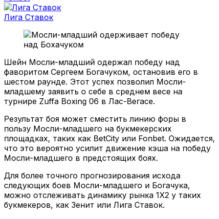
Лига Ставок
Шейн Мосли-младший одержал победу над
фаворитом Сергеем Богачуком, остановив его в
шестом раунде. Этот успех позволил Мосли-
младшему заявить о себе в среднем весе на
турнире Zuffa Boxing 06 в Лас-Вегасе.
Результат боя может сместить линию форы в
пользу Мосли-младшего на букмекерских
площадках, таких как BetCity или Fonbet. Ожидается,
что это вероятно усилит движение кэша на победу
Мосли-младшего в предстоящих боях.
Для более точного прогнозирования исхода
следующих боев Мосли-младшего и Богачука,
можно отслеживать динамику рынка 1Х2 у таких
букмекеров, как Зенит или Лига Ставок.