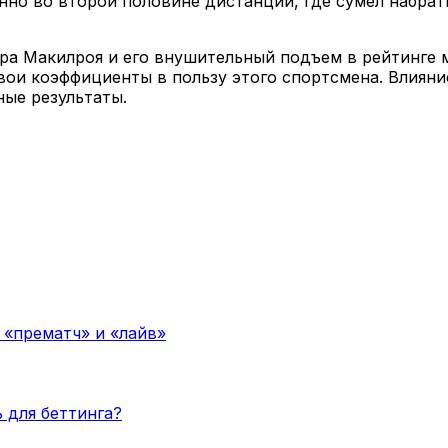
но во второй половине дистанции, где сумел набрать
ра Макилроя и его внушительный подъем в рейтинге м
 свои коэффициенты в пользу этого спортсмена. Влия
ные результаты.
 «прематч» и «лайв»
 для беттинга?