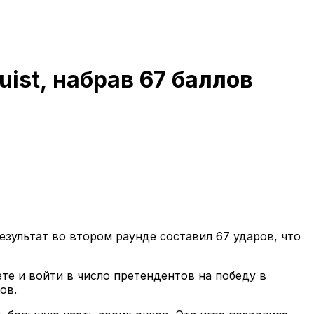
ist, набрав 67 баллов
результат во втором раунде составил 67 ударов, что
те и войти в число претендентов на победу в
ов.