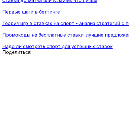
Ставки до матча или в лайве: что лучше
Первые шаги в беттинге
Теория игр в ставках на спорт - анализ стратегий 
Промокоды на бесплатные ставки: лучшие предложе
Надо ли смотреть спорт для успешных ставок
Поделиться: