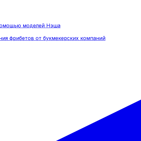
с помощью моделей Нэша
ния фрибетов от букмекерских компаний