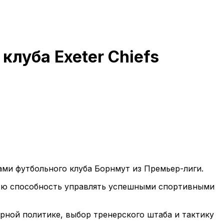
луба Exeter Chiefs
ами футбольного клуба Борнмут из Премьер-лиги.
вою способность управлять успешными спортивными
рной политике, выбор тренерского штаба и тактику