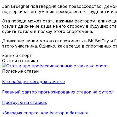
Jan Brueghel подтвердил свое превосходство, демо
подчеркивая его умение преодолевать трудности и о
Эта победа может стать важным фактором, влияющим 
усилит движение кэша на его сторону в будущих ста
сузить тоталы в пользу этого спортсмена.
Движение линии можно отслеживать в БК BetCity и F
этого участника. Однако, как всегда в спортивных с
конный спорт
Статьи о ставках
Полезные статьи
Кто победит сегодня в матче
Главный фактор прогнозирования ставок на футбол
Прогрузы на ставках
«Звезды» спорта, как фактор в беттинге