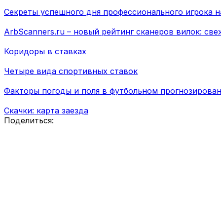
Секреты успешного дня профессионального игрока н
ArbScanners.ru – новый рейтинг сканеров вилок: св
Коридоры в ставках
Четыре вида спортивных ставок
Факторы погоды и поля в футбольном прогнозирова
Скачки: карта заезда
Поделиться: