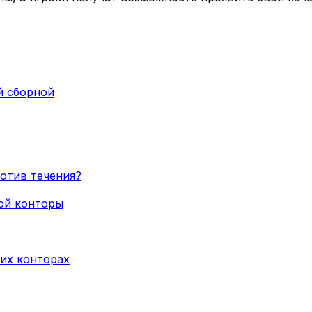
й сборной
ротив течения?
кой конторы
их конторах