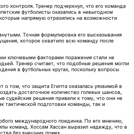
ого контроля. Тренер подчеркнул, что его команда
гипетские футболисты оказались в невыгодном
, которые напрямую отразились на возможности
манутыми. Точная формулировка его высказывания
озмущения, которое охватило всю команду после
ятии ключевыми факторами поражения стали не
удьей. Тренер считает, что подобные решения могли
ждения в футбольных кругах, поскольку вопросы
т о том, что защита Египта оказалась уязвимой в
создать достаточное количество голевых шансов,
е судейские решения привели к тому, что они не
ак тактической подготовки команды, так и
любого международного поединка. По его мнению,
лы команд. Хоссам Хассан выразил надежду, что в
ства без внешних помех.