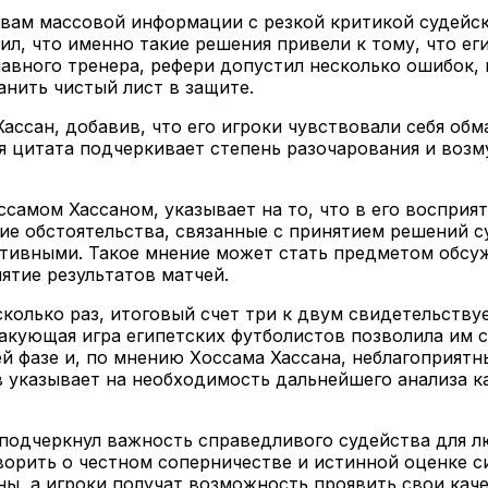
твам массовой информации с резкой критикой судейск
л, что именно такие решения привели к тому, что е
лавного тренера, рефери допустил несколько ошибок
нить чистый лист в защите.
ассан, добавив, что его игроки чувствовали себя об
рямая цитата подчеркивает степень разочарования и в
ссамом Хассаном, указывает на то, что в его воспри
ие обстоятельства, связанные с принятием решений с
ективными. Такое мнение может стать предметом обсу
ятие результатов матчей.
сколько раз, итоговый счет три к двум свидетельствуе
такующая игра египетских футболистов позволила им 
 фазе и, по мнению Хоссама Хассана, неблагоприятны
 указывает на необходимость дальнейшего анализа к
 подчеркнул важность справедливого судейства для 
орить о честном соперничестве и истинной оценке си
ы, а игроки получат возможность проявить свои каче