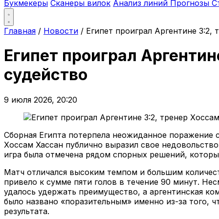
Букмекеры
Сканеры вилок
Анализ линий
Прогнозы
С
Главная
/
Новости
/
Египет проиграл Аргентине 3:2,
Египет проиграл Аргентин
судейство
9 июля 2026, 20:20
Сборная Египта потерпела неожиданное поражение с
Хоссам Хассан публично выразил свое недовольство 
игра была отмечена рядом спорных решений, которые
Матч отличался высоким темпом и большим количест
привело к сумме пяти голов в течение 90 минут. Нес
удалось удержать преимущество, а аргентинская ком
было названо «поразительным» именно из-за того, ч
результата.