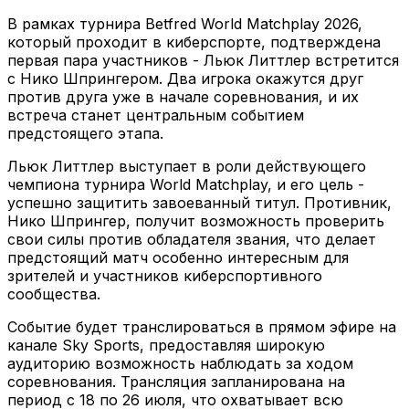
В рамках турнира Betfred World Matchplay 2026,
который проходит в киберспорте, подтверждена
первая пара участников - Льюк Литтлер встретится
с Нико Шпрингером. Два игрока окажутся друг
против друга уже в начале соревнования, и их
встреча станет центральным событием
предстоящего этапа.
Льюк Литтлер выступает в роли действующего
чемпиона турнира World Matchplay, и его цель -
успешно защитить завоеванный титул. Противник,
Нико Шпрингер, получит возможность проверить
свои силы против обладателя звания, что делает
предстоящий матч особенно интересным для
зрителей и участников киберспортивного
сообщества.
Событие будет транслироваться в прямом эфире на
канале Sky Sports, предоставляя широкую
аудиторию возможность наблюдать за ходом
соревнования. Трансляция запланирована на
период с 18 по 26 июля, что охватывает всю