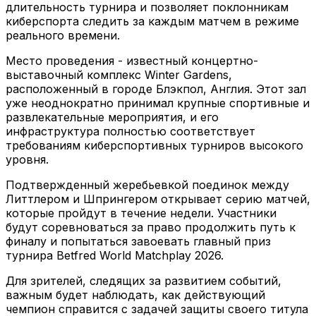
длительность турнира и позволяет поклонникам
киберспорта следить за каждым матчем в режиме
реального времени.
Место проведения - известный концертно-
выставочный комплекс Winter Gardens,
расположенный в городе Блэкпол, Англия. Этот зал
уже неоднократно принимал крупные спортивные и
развлекательные мероприятия, и его
инфраструктура полностью соответствует
требованиям киберспортивных турниров высокого
уровня.
Подтвержденный жеребьевкой поединок между
Литтлером и Шпрингером открывает серию матчей,
которые пройдут в течение недели. Участники
будут соревноваться за право продолжить путь к
финалу и попытаться завоевать главный приз
турнира Betfred World Matchplay 2026.
Для зрителей, следящих за развитием событий,
важным будет наблюдать, как действующий
чемпион справится с задачей защиты своего титула