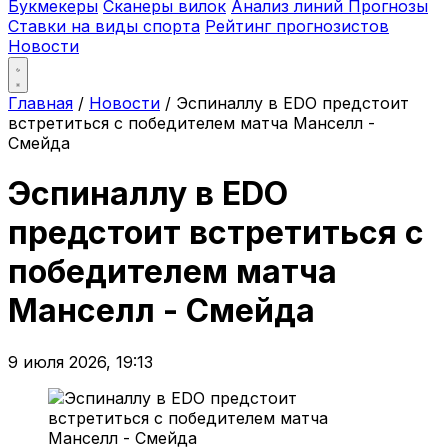
Букмекеры
Сканеры вилок
Анализ линий
Прогнозы
Ставки на виды спорта
Рейтинг прогнозистов
Новости
Главная
/
Новости
/
Эспиналлу в EDO предстоит
встретиться с победителем матча Манселл -
Смейда
Эспиналлу в EDO
предстоит встретиться с
победителем матча
Манселл - Смейда
9 июля 2026, 19:13