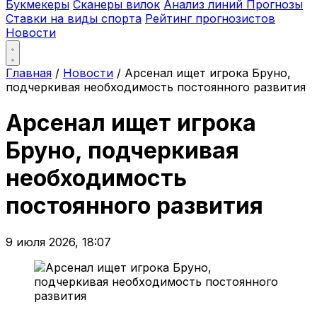
Букмекеры
Сканеры вилок
Анализ линий
Прогнозы
Ставки на виды спорта
Рейтинг прогнозистов
Новости
Главная
/
Новости
/
Арсенал ищет игрока Бруно,
подчеркивая необходимость постоянного развития
Арсенал ищет игрока
Бруно, подчеркивая
необходимость
постоянного развития
9 июля 2026, 18:07