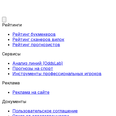
Рейтинги
Рейтинг букмекеров
Рейтинг сканеров вилок
Рейтинг прогнозистов
Сервисы
Анализ линий (OddsLab)
Прогнозы на спорт
Инструменты профессиональных игроков
Реклама
Реклама на сайте
Документы
Пользовательское соглашение
Отказ от ответственности