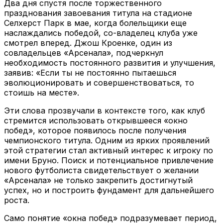
Два дня спустя после торжественного
празднования завоевания титула на стадионе
Селхерст Парк в мае, когда болельщики еще
наслаждались победой, со-владелец клуба уже
смотрел вперед. Джош Кроенке, один из
совладельцев «Арсенала», подчеркнул
необходимость постоянного развития и улучшения,
заявив: «Если ты не постоянно пытаешься
эволюционировать и совершенствоваться, то
стоишь на месте».
Эти слова прозвучали в контексте того, как клуб
стремится использовать открывшееся «окно
побед», которое появилось после получения
чемпионского титула. Одним из ярких проявлений
этой стратегии стал активный интерес к игроку по
имени Бруно. Поиск и потенциальное привлечение
нового футболиста свидетельствует о желании
«Арсенала» не только закрепить достигнутый
успех, но и построить фундамент для дальнейшего
роста.
Само понятие «окна побед» подразумевает период,