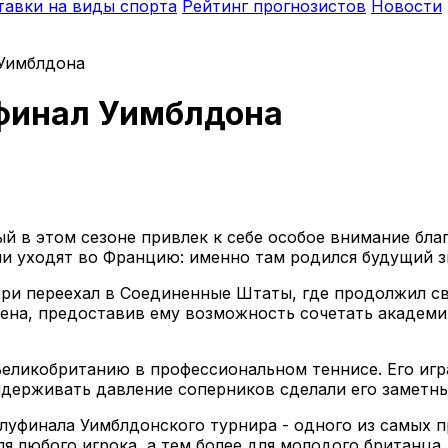
тавки на виды спорта
Рейтинг прогнозистов
Новости
 Уимблдона
финал Уимблдона
ый в этом сезоне привлек к себе особое внимание бл
ни уходят во Францию: именно там родился будущий з
ери переехал в Соединенные Штаты, где продолжил св
мена, предоставив ему возможность сочетать академ
Великобританию в профессиональном теннисе. Его иг
ыдерживать давление соперников сделали его заметн
луфинала Уимблдонского турнира - одного из самых п
я любого игрока, а тем более для молодого британца,