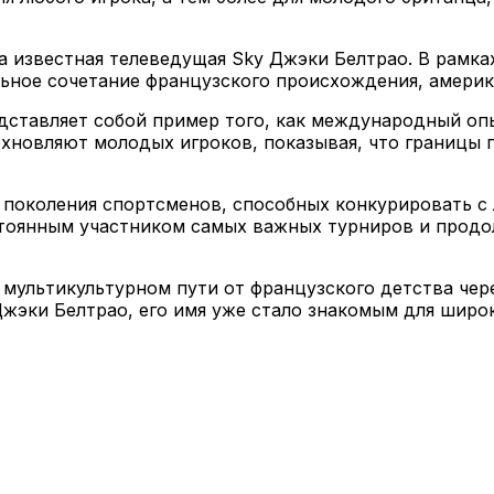
ла известная телеведущая Sky Джэки Белтрао. В рамк
льное сочетание французского происхождения, америк
дставляет собой пример того, как международный оп
вдохновляют молодых игроков, показывая, что границы
 поколения спортсменов, способных конкурировать с
остоянным участником самых важных турниров и прод
о мультикультурном пути от французского детства че
Джэки Белтрао, его имя уже стало знакомым для шир