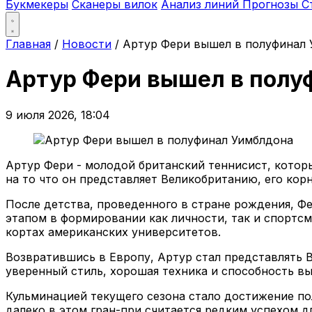
Букмекеры
Сканеры вилок
Анализ линий
Прогнозы
С
Главная
/
Новости
/
Артур Фери вышел в полуфинал
Артур Фери вышел в полу
9 июля 2026, 18:04
Артур Фери - молодой британский теннисист, котор
на то что он представляет Великобританию, его кор
После детства, проведенного в стране рождения, Ф
этапом в формировании как личности, так и спортс
кортах американских университетов.
Возвратившись в Европу, Артур стал представлять 
уверенный стиль, хорошая техника и способность в
Кульминацией текущего сезона стало достижение по
далеко в этом гран-при считается редким успехом дл