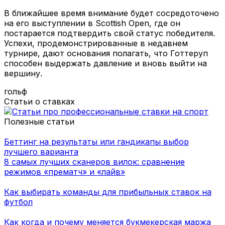
В ближайшее время внимание будет сосредоточено
на его выступлении в Scottish Open, где он
постарается подтвердить свой статус победителя.
Успехи, продемонстрированные в недавнем
турнире, дают основания полагать, что Готтеруп
способен выдержать давление и вновь выйти на
вершину.
гольф
Статьи о ставках
Полезные статьи
Беттинг на результаты или гандикапы выбор
лучшего варианта
8 самых лучших сканеров вилок: сравнение
режимов «прематч» и «лайв»
Как выбирать команды для прибыльных ставок на
футбол
Как когда и почему меняется букмекерская маржа