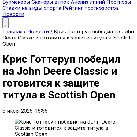
Букмекеры
Сканеры вилок
Анализ линий
Прогнозы
Ставки на виды спорта
Рейтинг прогнозистов
Новости
Главная
/
Новости
/
Крис Готтеруп победил на John
Deere Classic и готовится к защите титула в Scottish
Open
Крис Готтеруп победил
на John Deere Classic и
готовится к защите
титула в Scottish Open
9 июля 2026, 16:56