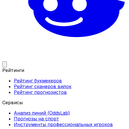
Рейтинги
Рейтинг букмекеров
Рейтинг сканеров вилок
Рейтинг прогнозистов
Сервисы
Анализ линий (OddsLab)
Прогнозы на спорт
Инструменты профессиональных игроков