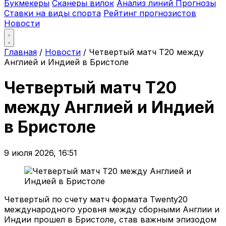
Букмекеры
Сканеры вилок
Анализ линий
Прогнозы
Ставки на виды спорта
Рейтинг прогнозистов
Новости
Главная
/
Новости
/
Четвертый матч T20 между
Англией и Индией в Бристоле
Четвертый матч T20
между Англией и Индией
в Бристоле
9 июля 2026, 16:51
Четвертый по счету матч формата Twenty20
международного уровня между сборными Англии и
Индии прошел в Бристоле, став важным эпизодом