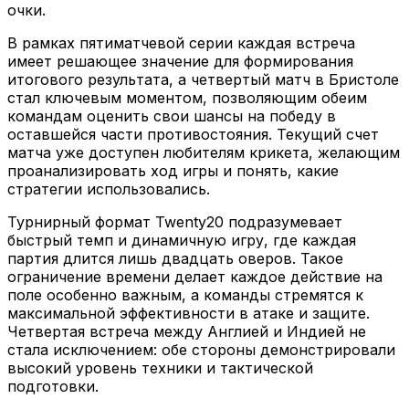
очки.
В рамках пятиматчевой серии каждая встреча
имеет решающее значение для формирования
итогового результата, а четвертый матч в Бристоле
стал ключевым моментом, позволяющим обеим
командам оценить свои шансы на победу в
оставшейся части противостояния. Текущий счет
матча уже доступен любителям крикета, желающим
проанализировать ход игры и понять, какие
стратегии использовались.
Турнирный формат Twenty20 подразумевает
быстрый темп и динамичную игру, где каждая
партия длится лишь двадцать оверов. Такое
ограничение времени делает каждое действие на
поле особенно важным, а команды стремятся к
максимальной эффективности в атаке и защите.
Четвертая встреча между Англией и Индией не
стала исключением: обе стороны демонстрировали
высокий уровень техники и тактической
подготовки.