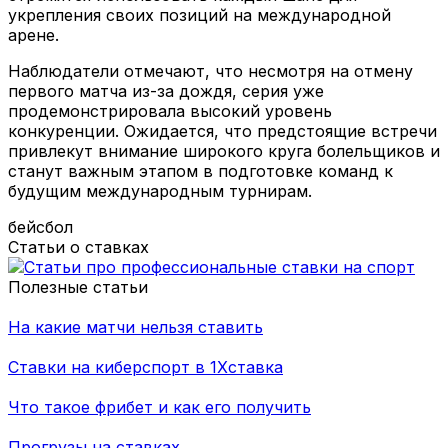
укрепления своих позиций на международной
арене.
Наблюдатели отмечают, что несмотря на отмену
первого матча из-за дождя, серия уже
продемонстрировала высокий уровень
конкуренции. Ожидается, что предстоящие встречи
привлекут внимание широкого круга болельщиков и
станут важным этапом в подготовке команд к
будущим международным турнирам.
бейсбол
Статьи о ставках
Полезные статьи
На какие матчи нельзя ставить
Ставки на киберспорт в 1Xставка
Что такое фрибет и как его получить
Прогрузы на ставках