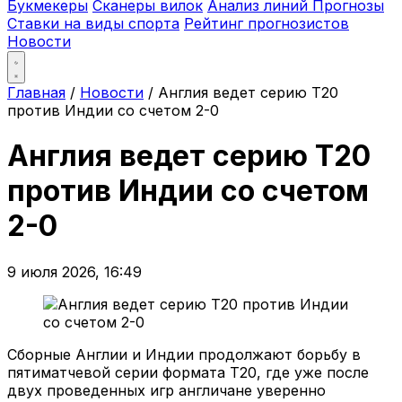
Букмекеры
Сканеры вилок
Анализ линий
Прогнозы
Ставки на виды спорта
Рейтинг прогнозистов
Новости
Главная
/
Новости
/
Англия ведет серию T20
против Индии со счетом 2-0
Англия ведет серию T20
против Индии со счетом
2-0
9 июля 2026, 16:49
Сборные Англии и Индии продолжают борьбу в
пятиматчевой серии формата T20, где уже после
двух проведенных игр англичане уверенно