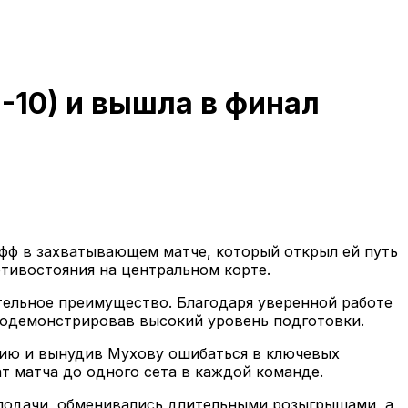
2-10) и вышла в финал
афф в захватывающем матче, который открыл ей путь
ротивостояния на центральном корте.
тельное преимущество. Благодаря уверенной работе
родемонстрировав высокий уровень подготовки.
ссию и вынудив Мухову ошибаться в ключевых
ат матча до одного сета в каждой команде.
 подачи, обменивались длительными розыгрышами, а