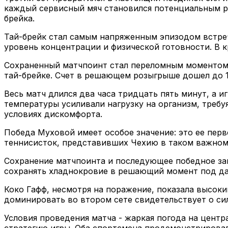
каждый сервисный мяч становился потенциальным ре
брейка.
Тай-брейк стал самым напряженным эпизодом встреч
уровень концентрации и физической готовности. В 
Сохраненный матчпоинт стал переломным моментом:
тай-брейке. Счет в решающем розыгрыше дошел до 12
Весь матч длился два часа тридцать пять минут, а 
температуры усиливали нагрузку на организм, треб
условиях дискомфорта.
Победа Муховой имеет особое значение: это ее перв
теннисисток, представивших Чехию в таком важном 
Сохранение матчпоинта и последующее победное за
сохранять хладнокровие в решающий момент под да
Коко Гафф, несмотря на поражение, показала высоки
доминировать во втором сете свидетельствует о си
Условия проведения матча - жаркая погода на центр
стратегию игры. Оба спортсмена продемонстрирова