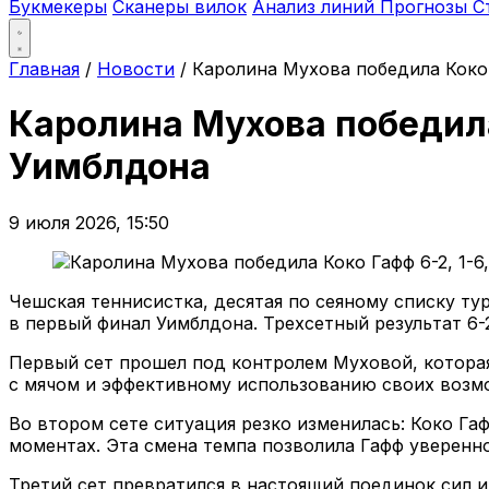
Букмекеры
Сканеры вилок
Анализ линий
Прогнозы
С
Главная
/
Новости
/
Каролина Мухова победила Коко Г
Каролина Мухова победила 
Уимблдона
9 июля 2026, 15:50
Чешская теннисистка, десятая по сеяному списку т
в первый финал Уимблдона. Трехсетный результат 6-2
Первый сет прошел под контролем Муховой, которая
с мячом и эффективному использованию своих возмо
Во втором сете ситуация резко изменилась: Коко Г
моментах. Эта смена темпа позволила Гафф уверенно
Третий сет превратился в настоящий поединок сил 