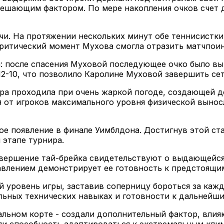
шающим фактором. По мере накопления очков счет д
и. На протяжении нескольких минут обе теннисистки
критический момент Мухова смогла отразить матчпоин
 после спасения Муховой последующее очко было выи
-10, что позволило Каролине Муховой завершить сет 
игра проходила при очень жаркой погоде, создающей 
уя от игроков максимального уровня физической выно
ое появление в финале Уимблдона. Достигнув этой ста
этапе турнира.
вершение тай-брейка свидетельствуют о выдающейся
влением демонстрирует ее готовность к предстоящи
й уровень игры, заставив соперницу бороться за кажд
льных технических навыках и готовности к дальнейш
альном корте - создали дополнительный фактор, влия
ли способность адаптироваться к экстремальным кли