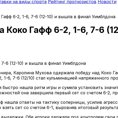
тавки на виды спорта
Рейтинг прогнозистов
Новости
афф 6-2, 1-6, 7-6 (12-10) и вышла в финал Уимблдона
Коко Гафф 6-2, 1-6, 7-6 (1
урнира, Каролина Мухова одержала победу над Коко Г
, 1-6, 7-6 (12/10) стал кульминацией напряженного п
 быстро нашла ритм игры и сумела установить значи
жностей она завершила первый сет со счетом 6-2, п
афф нашла ответы на тактику соперницы, усилив агре
 взять сет со счетом 6-1, выровняв итоговый результ
и выдержки. Обе игроки держали под контролем свои