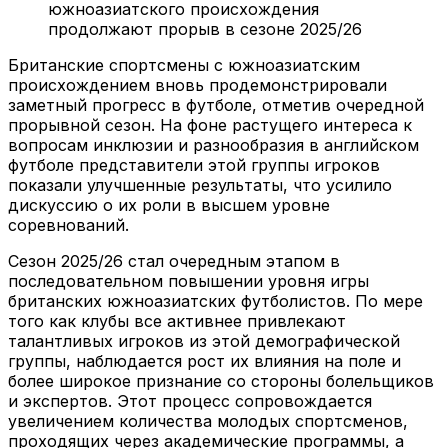
Британские спортсмены с южноазиатским
происхождением вновь продемонстрировали
заметный прогресс в футболе, отметив очередной
прорывной сезон. На фоне растущего интереса к
вопросам инклюзии и разнообразия в английском
футболе представители этой группы игроков
показали улучшенные результаты, что усилило
дискуссию о их роли в высшем уровне
соревнований.
Сезон 2025/26 стал очередным этапом в
последовательном повышении уровня игры
британских южноазиатских футболистов. По мере
того как клубы все активнее привлекают
талантливых игроков из этой демографической
группы, наблюдается рост их влияния на поле и
более широкое признание со стороны болельщиков
и экспертов. Этот процесс сопровождается
увеличением количества молодых спортсменов,
проходящих через академические программы, а