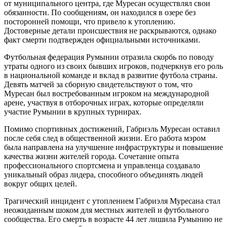
от муниципального центра, где Муресан осуществлял свои
обязанности. По сообщениям, он находился в озере без
посторонней помощи, что привело к утоплению.
Достоверные детали происшествия не раскрываются, однако
факт смерти подтвержден официальными источниками.
Футбольная федерация Румынии отразила скорбь по поводу
утраты одного из своих бывших игроков, подчеркнув его роль
в национальной команде и вклад в развитие футбола страны.
Девять матчей за сборную свидетельствуют о том, что
Муресан был востребованным игроком на международной
арене, участвуя в отборочных играх, которые определяли
участие Румынии в крупных турнирах.
Помимо спортивных достижений, Габриэль Муресан оставил
после себя след в общественной жизни. Его работа мэром
была направлена на улучшение инфраструктуры и повышение
качества жизни жителей города. Сочетание опыта
профессионального спортсмена и управленца создавало
уникальный образ лидера, способного объединять людей
вокруг общих целей.
Трагический инцидент с утоплением Габриэля Муресана стал
неожиданным шоком для местных жителей и футбольного
сообщества. Его смерть в возрасте 44 лет лишила Румынию не