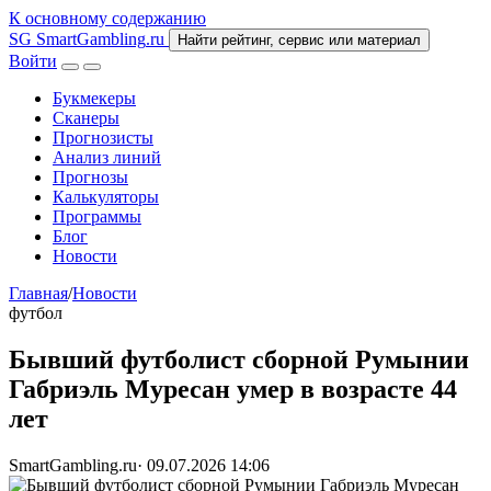
К основному содержанию
SG
SmartGambling
.ru
Найти рейтинг, сервис или материал
Войти
Букмекеры
Сканеры
Прогнозисты
Анализ линий
Прогнозы
Калькуляторы
Программы
Блог
Новости
Главная
/
Новости
футбол
Бывший футболист сборной Румынии
Габриэль Муресан умер в возрасте 44
лет
SmartGambling.ru
·
09.07.2026 14:06