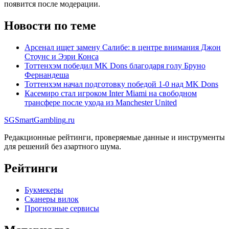
появится после модерации.
Новости по теме
Арсенал ищет замену Салибе: в центре внимания Джон
Стоунс и Эзри Конса
Тоттенхэм победил MK Dons благодаря голу Бруно
Фернандеша
Тоттенхэм начал подготовку победой 1-0 над MK Dons
Касемиро стал игроком Inter Miami на свободном
трансфере после ухода из Manchester United
SG
SmartGambling
.ru
Редакционные рейтинги, проверяемые данные и инструменты
для решений без азартного шума.
Рейтинги
Букмекеры
Сканеры вилок
Прогнозные сервисы