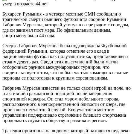
Бухарест, Румыния - в четверг местные СМИ сообщили о
трагической смерти бывшего футболиста сборной Румынии
Габриэля Муресана, который утонул в озере рядом с городом,
где он занимал пост мэра. По официальным данным,
спортсмену было 44 года.
Смерть Габриэля Муресана была подтверждена Футбольной
федерацией Румынии, которая отметила его вклад в
национальный футбол как полузащитника, представлявшего
страну девять раз. Среди этих выступлений были матчи
отборочных раундов международных турниров, что
свидетельствует о том, что он был частью команды в важные
периоды ее подготовки к крупным соревнованиям.
Габриэль Муресан известен не только своей игрой на поле, но
и активной гражданской позицией после завершения
спортивной карьеры. Он стал мэром небольшого города,
расположенного в непосредственной близости от озера, где
произошел несчастный случай. Его участие в местном
управлении подчеркивало стремление бывшего спортсмена
продолжать служить обществу и развивать регион.
Трагедия произошла на водоеме, который находится недалеко